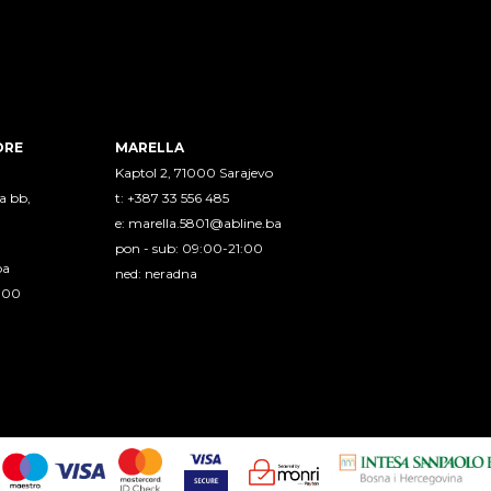
ORE
MARELLA
Kaptol 2, 71000 Sarajevo
a bb,
t: +387 33 556 485
e:
marella.5801@abline.ba
pon - sub: 09:00-21:00
ba
ned: neradna
1:00