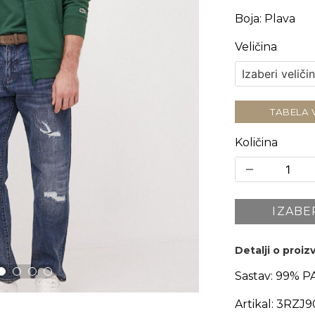
Boja
:
Plava
Veličina
TABELA 
Količina
IZABE
Detalji o proi
Sastav:
99% P
Artikal:
3RZJ9