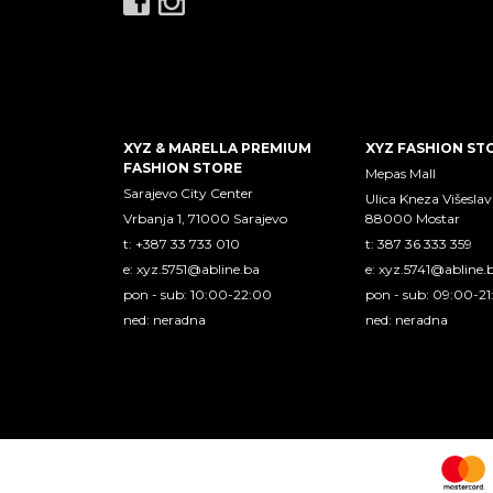
XYZ & MARELLA PREMIUM
XYZ FASHION ST
FASHION STORE
Mepas Mall
Sarajevo City Center
Ulica Kneza Višeslav
Vrbanja 1, 71000 Sarajevo
88000 Mostar
t: +387 33 733 010
t: 387 36 333 359
e:
xyz.5751@abline.ba
e:
xyz.5741@abline.
pon - sub: 10:00-22:00
pon - sub: 09:00-2
ned: neradna
ned: neradna