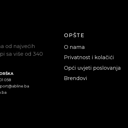
OPŠTE
na od najvećih
O nama
pi sa više od 340
Privatnost i kolačići
Opći uvjeti poslovanja
ODRŠKA
Brendovi
301 058
pport@abline.ba
n.ba