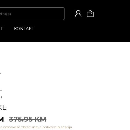
T
KONTAKT
KE
KM
375.95 KM
a dostave se obračunava prilikom plaćanja.