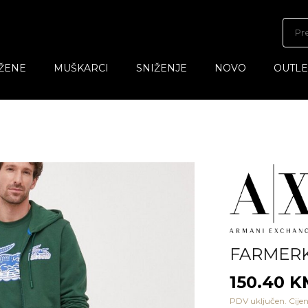
ŽENE
MUŠKARCI
SNIŽENJE
NOVO
OUTLE
FARMER
150.40 
PDV uključen. Cijen