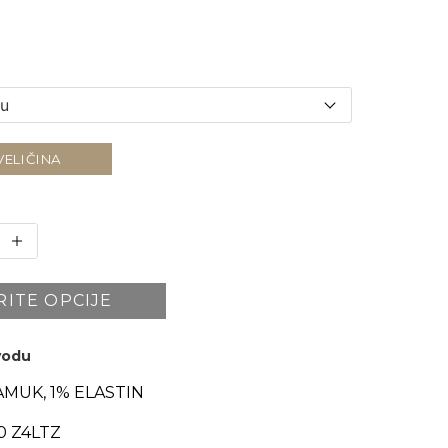
VELIČINA
RITE OPCIJE
zvodu
AMUK, 1% ELASTIN
0 Z4LTZ