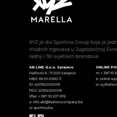
XYZ je dio Sportina Group koja je jed
modnih trgovaca u Jugoistočnoj Evro
radnji i 90 svjetskih brendova.
AB-LINE d.o.o. Sarajevo
ONLINE P
Halilovići 6 - 71 000 Sarajevo
m: + 387 61 
MBS: 65-01-0360-11
e:
online.su
ID: 4201124330009
w: xyzfashio
PDV: 201124330009
t/fax: + 387 33 207 676
e:
info.abl@fashioncompany.ba
w: sportina.ba