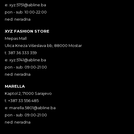
e:
xyz.5751@abline.ba
pon - sub: 10:00-22:00
ned: neradna
XYZ FASHION STORE
Mepas Mall
Ulica Kneza Višeslava bb, 88000 Mostar
t: 387 36 333 359
e:
xyz.5741@abline.ba
pon - sub: 09:00-21:00
ned: neradna
MARELLA
Kaptol 2, 71000 Sarajevo
t: +387 33 556 485
e:
marella.5801@abline.ba
pon - sub: 09:00-21:00
ned: neradna