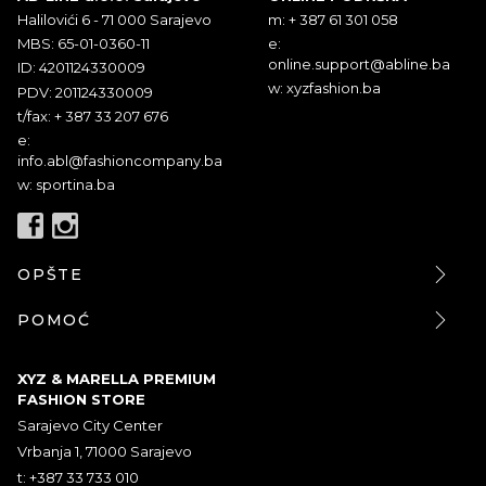
Halilovići 6 - 71 000 Sarajevo
m: + 387 61 301 058
MBS: 65-01-0360-11
e:
online.support@abline.ba
ID: 4201124330009
w: xyzfashion.ba
PDV: 201124330009
t/fax: + 387 33 207 676
e:
info.abl@fashioncompany.ba
w: sportina.ba
OPŠTE
POMOĆ
XYZ & MARELLA PREMIUM
FASHION STORE
Sarajevo City Center
Vrbanja 1, 71000 Sarajevo
t: +387 33 733 010