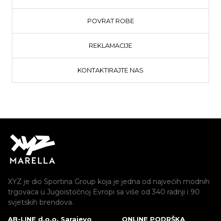
POVRAT ROBE
REKLAMACIJE
KONTAKTIRAJTE NAS
XYZ je dio Sportina Group koja je jedna od najvećih modnih
trgovaca u Jugoistočnoj Evropi sa više od 340 radnji i 90
svjetskih brendova.
AB-LINE d.o.o. Sarajevo
ONLINE PODRŠKA