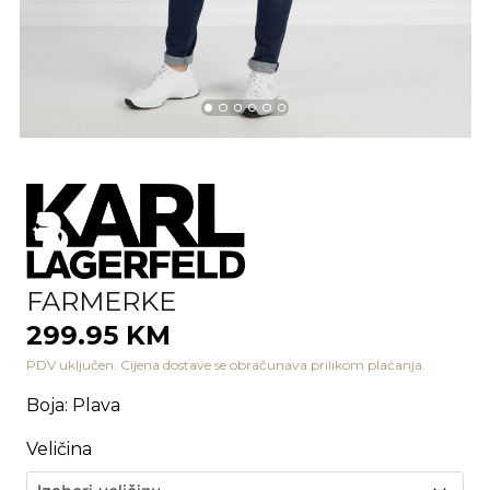
FARMERKE
299.95 KM
PDV uključen. Cijena dostave se obračunava prilikom plaćanja.
Boja
:
Plava
Veličina