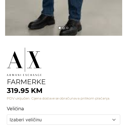
FARMERKE
319.95 KM
PDV uključen. Cijena dostave se obračunava prilikom plaćanja.
Veličina