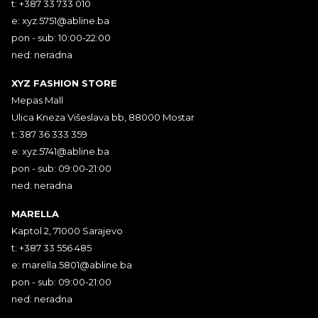
t: +387 33 733 010
e:
xyz.5751@abline.ba
pon - sub: 10:00-22:00
ned: neradna
XYZ FASHION STORE
Mepas Mall
Ulica Kneza Višeslava bb, 88000 Mostar
t: 387 36 333 359
e:
xyz.5741@abline.ba
pon - sub: 09:00-21:00
ned: neradna
MARELLA
Kaptol 2, 71000 Sarajevo
t: +387 33 556 485
e:
marella.5801@abline.ba
pon - sub: 09:00-21:00
ned: neradna