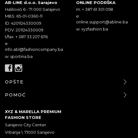
AB-LINE d.o.o. Sarajevo
ONLINE PODRŠKA
Halilovići 6 - 71 000 Sarajevo
m: + 387 61 301 058
MBS: 65-01-0360-11
e:
online.support@abline.ba
ID: 4201124330009
w: xyzfashion.ba
PDV: 201124330009
t/fax: + 387 33 207 676
e:
info.abl@fashioncompany.ba
w: sportina.ba
OPŠTE
POMOĆ
XYZ & MARELLA PREMIUM
FASHION STORE
Sarajevo City Center
Vrbanja 1, 71000 Sarajevo