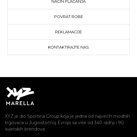
NAČIN PLAĆANJA
POVRAT ROBE
REKLAMACIJE
KONTAKTIRAJTE NAS
XYZ je dio Sportina Group koja je jedna od najvećih modnih
trgovaca u Jugoistočnoj Evropi sa više od 340 radnji i 90
svjetskih brendova.