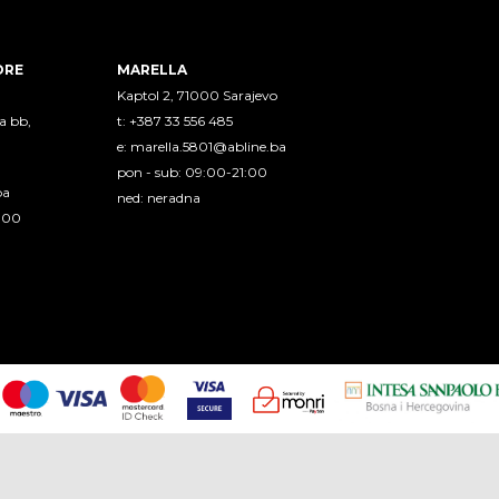
ORE
MARELLA
Kaptol 2, 71000 Sarajevo
a bb,
t: +387 33 556 485
e:
marella.5801@abline.ba
pon - sub: 09:00-21:00
ba
ned: neradna
1:00