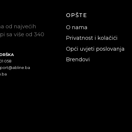
OPŠTE
na od najvećih
O nama
pi sa više od 340
Privatnost i kolačići
Opći uvjeti poslovanja
ODRŠKA
Brendovi
301 058
pport@abline.ba
n.ba