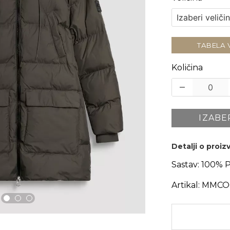
TABELA 
Količina
IZABE
Detalji o proi
Sastav:
100% 
Artikal:
MMCO0