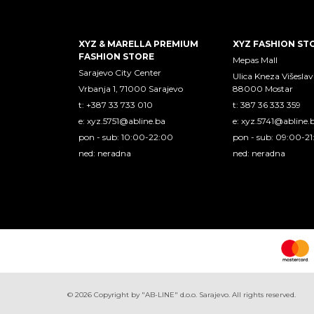
XYZ & MARELLA PREMIUM
XYZ FASHION ST
FASHION STORE
Mepas Mall
Sarajevo City Center
Ulica Kneza Višeslav
Vrbanja 1, 71000 Sarajevo
88000 Mostar
t: +387 33 733 010
t: 387 36 333 359
e:
xyz.5751@abline.ba
e:
xyz.5741@abline.
pon - sub: 10:00-22:00
pon - sub: 09:00-2
ned: neradna
ned: neradna
©
2026
Copyright by "AB-LINE" d.o.o. Sarajevo. All rights reserved.