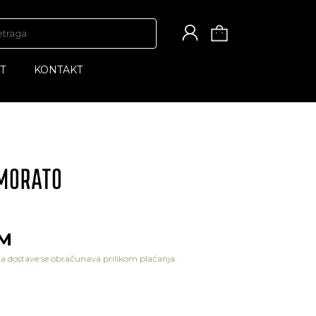
T
KONTAKT
KM
a dostave se obračunava prilikom plaćanja.