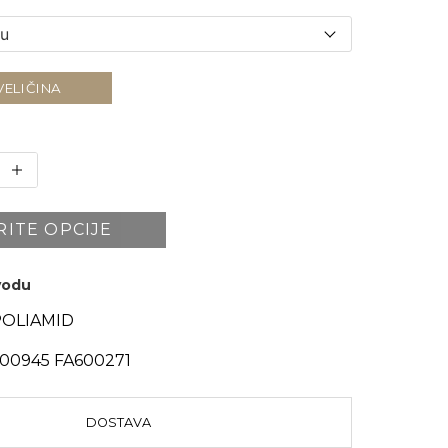
VELIČINA
RITE OPCIJE
zvodu
POLIAMID
0945 FA600271
DOSTAVA