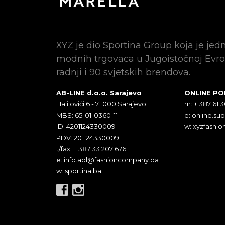
XYZ je dio Sportina Group koja je jed
modnih trgovaca u Jugoistočnoj Evro
radnji i 90 svjetskih brendova.
AB-LINE d.o.o. Sarajevo
ONLINE P
Halilovići 6 - 71 000 Sarajevo
m: + 387 61 
MBS: 65-01-0360-11
e:
online.su
ID: 4201124330009
w: xyzfashio
PDV: 201124330009
t/fax: + 387 33 207 676
e:
info.abl@fashioncompany.ba
w: sportina.ba