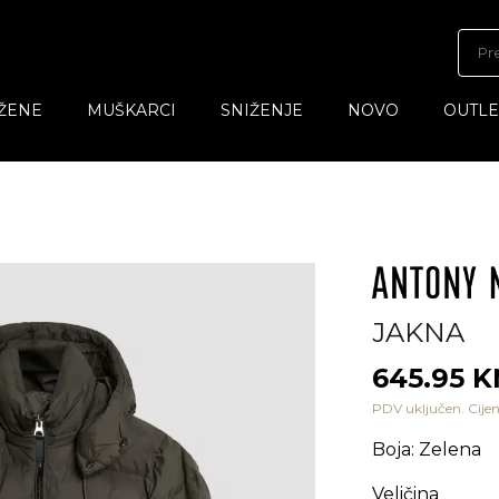
ŽENE
MUŠKARCI
SNIŽENJE
NOVO
OUTLE
JAKNA
645.95 
PDV uključen. Cijen
Boja
:
Zelena
Veličina