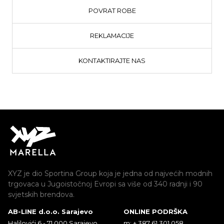
POVRAT ROBE
REKLAMACIJE
KONTAKTIRAJTE NAS
XYZ je dio Sportina Group koja je jedna od najvećih modnih
trgovaca u Jugoistočnoj Evropi sa više od 340 radnji i 90
svjetskih brendova.
AB-LINE d.o.o. Sarajevo
ONLINE PODRŠKA
Halilovići 6 - 71 000 Sarajevo
m: + 387 61 301 058