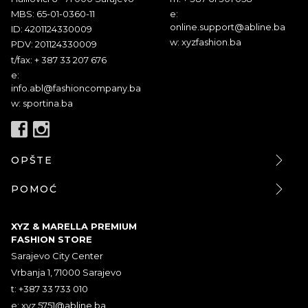
MBS: 65-01-0360-11
e:
online.support@abline.ba
ID: 4201124330009
w: xyzfashion.ba
PDV: 201124330009
t/fax: + 387 33 207 676
e:
info.abl@fashioncompany.ba
w: sportina.ba
OPŠTE
POMOĆ
XYZ & MARELLA PREMIUM
FASHION STORE
Sarajevo City Center
Vrbanja 1, 71000 Sarajevo
t: +387 33 733 010
e:
xyz.5751@abline.ba