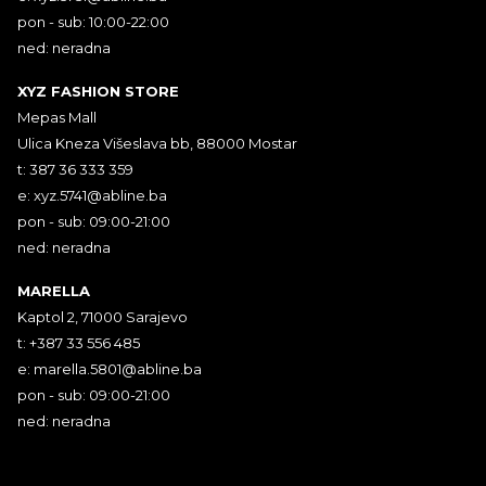
pon - sub: 10:00-22:00
ned: neradna
XYZ FASHION STORE
Mepas Mall
Ulica Kneza Višeslava bb, 88000 Mostar
t: 387 36 333 359
e:
xyz.5741@abline.ba
pon - sub: 09:00-21:00
ned: neradna
MARELLA
Kaptol 2, 71000 Sarajevo
t: +387 33 556 485
e:
marella.5801@abline.ba
pon - sub: 09:00-21:00
ned: neradna