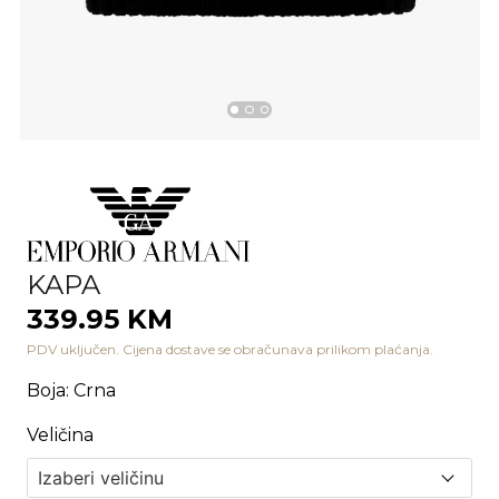
KAPA
339.95 KM
PDV uključen. Cijena dostave se obračunava prilikom plaćanja.
Boja
:
Crna
Veličina