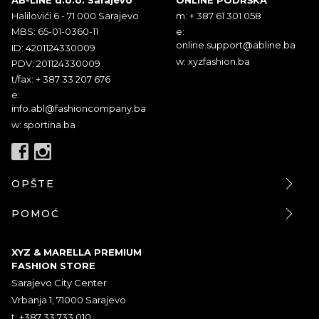
Halilovići 6 - 71 000 Sarajevo
m: + 387 61 301 058
MBS: 65-01-0360-11
e:
online.support@abline.ba
ID: 4201124330009
w: xyzfashion.ba
PDV: 201124330009
t/fax: + 387 33 207 676
e:
info.abl@fashioncompany.ba
w: sportina.ba
OPŠTE
POMOĆ
XYZ & MARELLA PREMIUM
FASHION STORE
Sarajevo City Center
Vrbanja 1, 71000 Sarajevo
t: +387 33 733 010