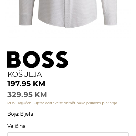
KOŠULJA
197.95 KM
329.95 KM
PDV uključen. Cijena dostave se obračunava prilikom plaćanja.
Boja
:
Bijela
Veličina