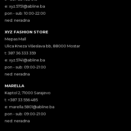
e:
xyz.5751@abline.ba
pon - sub: 10:00-22:00
ned: neradna
XYZ FASHION STORE
Mepas Mall
Ulica Kneza Višeslava bb, 88000 Mostar
t: 387 36 333 359
e:
xyz.5741@abline.ba
pon - sub: 09:00-21:00
ned: neradna
MARELLA
Kaptol 2, 71000 Sarajevo
t: +387 33 556 485
e:
marella.5801@abline.ba
pon - sub: 09:00-21:00
ned: neradna