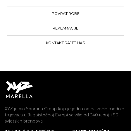
POVRAT ROBE
REKLAMACIJE
KONTAKTIRAJTE NAS
XYZ je dio Sportina Group koja je jedna od najvećih modnih
trgovaca u Jugoistočnoj Evropi sa više od 340 radnji i 90
svjetskih brendova.
AB-LINE d.o.o. Sarajevo
ONLINE PODRŠKA