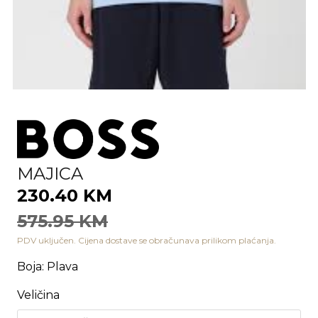
MAJICA
230.40 KM
575.95 KM
PDV uključen. Cijena dostave se obračunava prilikom plaćanja.
Boja
:
Plava
Veličina