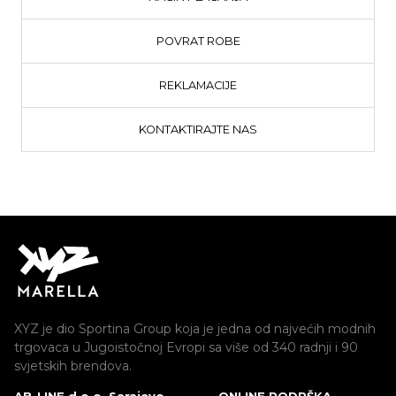
POVRAT ROBE
REKLAMACIJE
KONTAKTIRAJTE NAS
XYZ je dio Sportina Group koja je jedna od najvećih modnih
trgovaca u Jugoistočnoj Evropi sa više od 340 radnji i 90
svjetskih brendova.
AB-LINE d.o.o. Sarajevo
ONLINE PODRŠKA