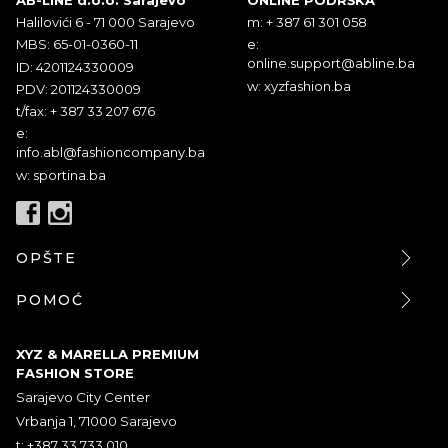
Halilovići 6 - 71 000 Sarajevo
m: + 387 61 301 058
MBS: 65-01-0360-11
e:
online.support@abline.ba
ID: 4201124330009
w: xyzfashion.ba
PDV: 201124330009
t/fax: + 387 33 207 676
e:
info.abl@fashioncompany.ba
w: sportina.ba
OPŠTE
POMOĆ
XYZ & MARELLA PREMIUM
FASHION STORE
Sarajevo City Center
Vrbanja 1, 71000 Sarajevo
t: +387 33 733 010