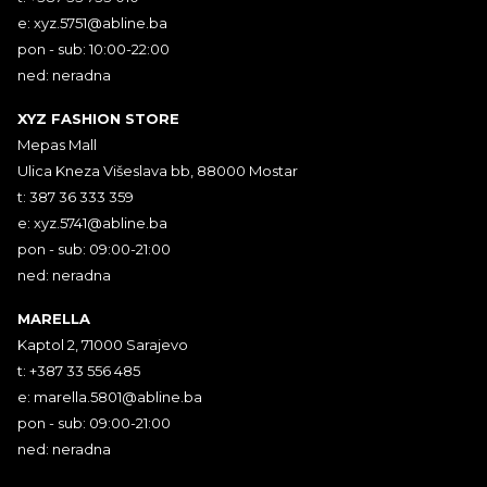
e:
xyz.5751@abline.ba
pon - sub: 10:00-22:00
ned: neradna
XYZ FASHION STORE
Mepas Mall
Ulica Kneza Višeslava bb, 88000 Mostar
t: 387 36 333 359
e:
xyz.5741@abline.ba
pon - sub: 09:00-21:00
ned: neradna
MARELLA
Kaptol 2, 71000 Sarajevo
t: +387 33 556 485
e:
marella.5801@abline.ba
pon - sub: 09:00-21:00
ned: neradna