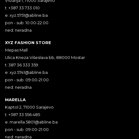
Vrbanja 1, 71000 Sarajevo
t: +387 33 733 010
e:
xyz.5751@abline.ba
pon - sub: 10:00-22:00
ned: neradna
XYZ FASHION STORE
Mepas Mall
Ulica Kneza Višeslava bb, 88000 Mostar
t: 387 36 333 359
e:
xyz.5741@abline.ba
pon - sub: 09:00-21:00
ned: neradna
MARELLA
Kaptol 2, 71000 Sarajevo
t: +387 33 556 485
e:
marella.5801@abline.ba
pon - sub: 09:00-21:00
ned: neradna