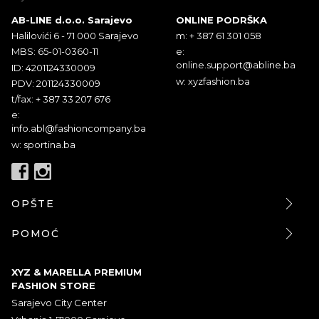
AB-LINE d.o.o. Sarajevo
ONLINE PODRŠKA
Halilovići 6 - 71 000 Sarajevo
m: + 387 61 301 058
MBS: 65-01-0360-11
e:
online.support@abline.ba
ID: 4201124330009
w: xyzfashion.ba
PDV: 201124330009
t/fax: + 387 33 207 676
e:
info.abl@fashioncompany.ba
w: sportina.ba
OPŠTE
POMOĆ
XYZ & MARELLA PREMIUM
FASHION STORE
Sarajevo City Center