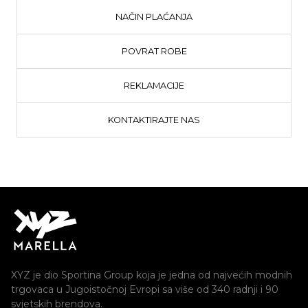
NAČIN PLAĆANJA
POVRAT ROBE
REKLAMACIJE
KONTAKTIRAJTE NAS
XYZ je dio Sportina Group koja je jedna od najvećih modnih
trgovaca u Jugoistočnoj Evropi sa više od 340 radnji i 90
svjetskih brendova.