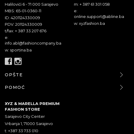
Halilovići 6 - 71 000 Sarajevo
m: + 387 61 301 058
MBS: 65-01-0360-11
e:
online.support@abline.ba
ID: 4201124330009
w: xyzfashion.ba
PDV: 201124330009
t/fax: + 387 33 207 676
e:
info.abl@fashioncompany.ba
w: sportina.ba
OPŠTE
POMOĆ
XYZ & MARELLA PREMIUM
FASHION STORE
Sarajevo City Center
Vrbanja 1, 71000 Sarajevo
t: +387 33 733 010