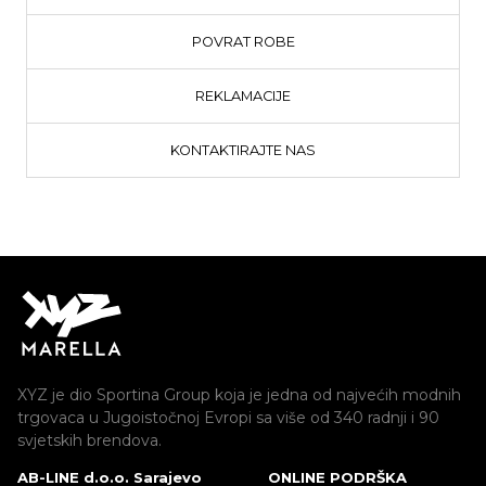
POVRAT ROBE
REKLAMACIJE
KONTAKTIRAJTE NAS
XYZ je dio Sportina Group koja je jedna od najvećih modnih
trgovaca u Jugoistočnoj Evropi sa više od 340 radnji i 90
svjetskih brendova.
AB-LINE d.o.o. Sarajevo
ONLINE PODRŠKA