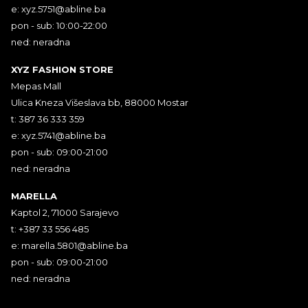
e:
xyz.5751@abline.ba
pon - sub: 10:00-22:00
ned: neradna
XYZ FASHION STORE
Mepas Mall
Ulica Kneza Višeslava bb, 88000 Mostar
t: 387 36 333 359
e:
xyz.5741@abline.ba
pon - sub: 09:00-21:00
ned: neradna
MARELLA
Kaptol 2, 71000 Sarajevo
t: +387 33 556 485
e:
marella.5801@abline.ba
pon - sub: 09:00-21:00
ned: neradna