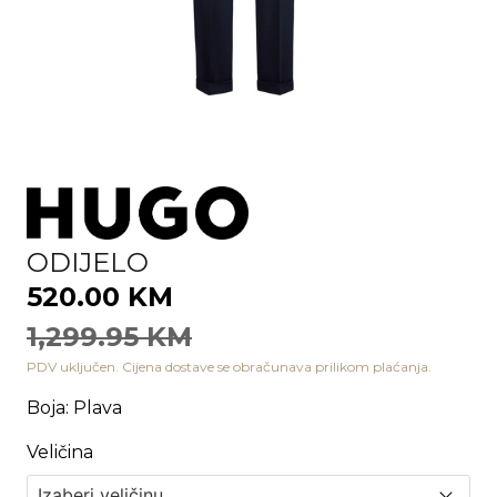
ODIJELO
520.00 KM
1,299.95 KM
PDV uključen. Cijena dostave se obračunava prilikom plaćanja.
Boja
:
Plava
Veličina