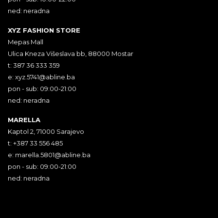
ned: neradna
XYZ FASHION STORE
Mepas Mall
Ulica Kneza Višeslava bb, 88000 Mostar
t: 387 36 333 359
e:
xyz.5741@abline.ba
pon - sub: 09:00-21:00
ned: neradna
MARELLA
Kaptol 2, 71000 Sarajevo
t: +387 33 556 485
e:
marella.5801@abline.ba
pon - sub: 09:00-21:00
ned: neradna