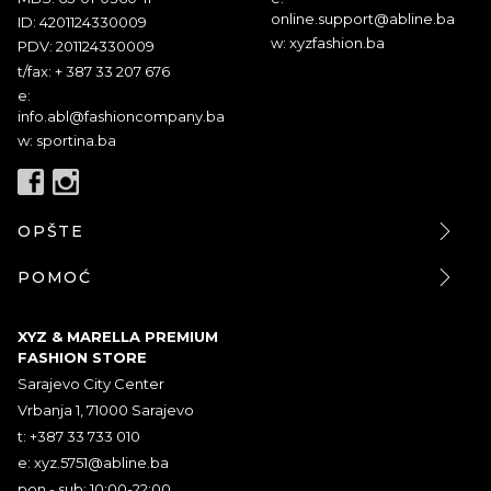
online.support@abline.ba
ID: 4201124330009
w: xyzfashion.ba
PDV: 201124330009
t/fax: + 387 33 207 676
e:
info.abl@fashioncompany.ba
w: sportina.ba
OPŠTE
POMOĆ
XYZ & MARELLA PREMIUM
FASHION STORE
Sarajevo City Center
Vrbanja 1, 71000 Sarajevo
t: +387 33 733 010
e:
xyz.5751@abline.ba
pon - sub: 10:00-22:00