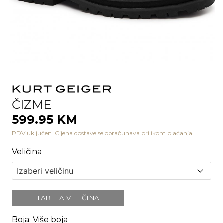
ČIZME
599.95 KM
PDV uključen. Cijena dostave se obračunava prilikom plaćanja.
Veličina
TABELA VELIČINA
Boja
:
Više boja