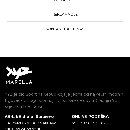
REKLAMACIJE
KONTAKTIRAJTE NAS
XYZ je dio Sportina Group koja je jedna od najvećih modnih
trgovaca u Jugoistočnoj Evropi sa više od 340 radnji i 90
svjetskih brendova.
AB-LINE d.o.o. Sarajevo
ONLINE PODRŠKA
Halilovići 6 - 71 000 Sarajevo
m: + 387 61 301 058
MBS: 65-01-0360-11
e: