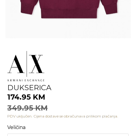
DUKSERICA
174.95 KM
349.95 KM
PDV uključen. Cijena dostave se obračunava prilikom plaćanja.
Veličina