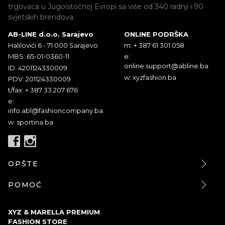
trgovaca u Jugoistočnoj Evropi sa više od 340 radnji i 90
svjetskih brendova.
AB-LINE d.o.o. Sarajevo
ONLINE PODRŠKA
Halilovići 6 - 71 000 Sarajevo
m: + 387 61 301 058
MBS: 65-01-0360-11
e:
online.support@abline.ba
ID: 4201124330009
w: xyzfashion.ba
PDV: 201124330009
t/fax: + 387 33 207 676
e:
info.abl@fashioncompany.ba
w: sportina.ba
OPŠTE
POMOĆ
XYZ & MARELLA PREMIUM
FASHION STORE