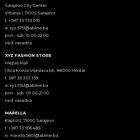
Sarajevo City Center
Vrbanja 1, 71000 Sarajevo
t: +387 33 733 010
e:
xyz.5751@abline.ba
pon - sub: 10:00-22:00
ned: neradna
XYZ FASHION STORE
Mepas Mall
Ulica Kneza Višeslava bb, 88000 Mostar
t: 387 36 333 359
e:
xyz.5741@abline.ba
pon - sub: 09:00-21:00
ned: neradna
MARELLA
Kaptol 2, 71000 Sarajevo
t: +387 33 556 485
e:
marella.5801@abline.ba