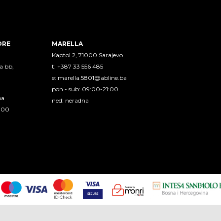
ORE
MARELLA
Kaptol 2, 71000 Sarajevo
a bb,
t: +387 33 556 485
e:
marella.5801@abline.ba
pon - sub: 09:00-21:00
ba
ned: neradna
1:00