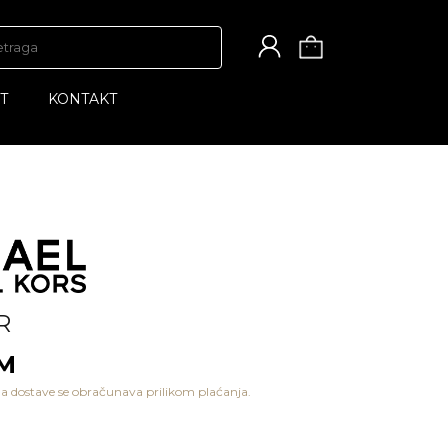
T
KONTAKT
R
KM
a dostave se obračunava prilikom plaćanja.