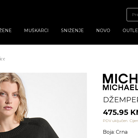
ŽENE
MUŠKARCI
SNIŽENJE
NOVO
OUTLE
ice
DŽEMPE
475.95 
PDV uključen. Cijen
Boja
:
Crna