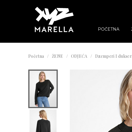
POČETNA
Početna
ŽENE
ODJEĆA
Dzemperi I dukser