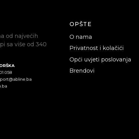
OPŠTE
na od najvećih
O nama
pi sa više od 340
Privatnost i kolačići
Opći uvjeti poslovanja
ODRŠKA
Brendovi
301 058
pport@abline.ba
n.ba