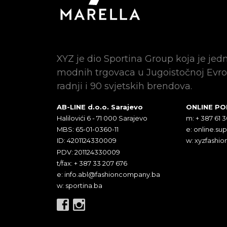
XYZ je dio Sportina Group koja je jed
modnih trgovaca u Jugoistočnoj Evro
radnji i 90 svjetskih brendova.
AB-LINE d.o.o. Sarajevo
ONLINE P
Halilovići 6 - 71 000 Sarajevo
m: + 387 61 
MBS: 65-01-0360-11
e:
online.su
ID: 4201124330009
w: xyzfashio
PDV: 201124330009
t/fax: + 387 33 207 676
e:
info.abl@fashioncompany.ba
w: sportina.ba