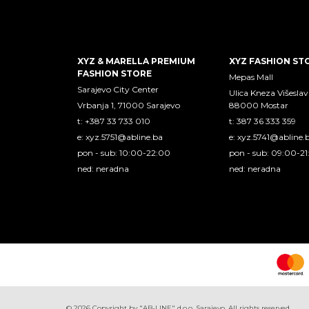
XYZ & MARELLA PREMIUM
XYZ FASHION ST
FASHION STORE
Mepas Mall
Sarajevo City Center
Ulica Kneza Višeslav
Vrbanja 1, 71000 Sarajevo
88000 Mostar
t: +387 33 733 010
t: 387 36 333 359
e:
xyz.5751@abline.ba
e:
xyz.5741@abline.
pon - sub: 10:00-22:00
pon - sub: 09:00-2
ned: neradna
ned: neradna
©
2026
Copyright by "AB-LINE" d.o.o. Sarajevo. All rights reserved.