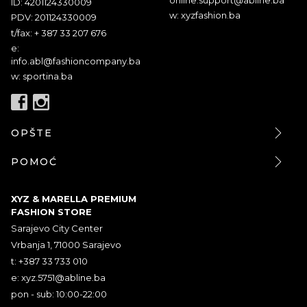
ID: 4201124330009
w: xyzfashion.ba
PDV: 201124330009
t/fax: + 387 33 207 676
e:
info.abl@fashioncompany.ba
w: sportina.ba
OPŠTE
POMOĆ
XYZ & MARELLA PREMIUM
FASHION STORE
Sarajevo City Center
Vrbanja 1, 71000 Sarajevo
t: +387 33 733 010
e:
xyz.5751@abline.ba
pon - sub: 10:00-22:00