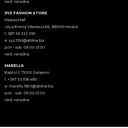
ned: neradna
XYZ FASHION STORE
Mepas Mall
Ulica Kneza Višeslava bb, 88000 Mostar
t: 387 36 333 359
e:
xyz.5741@abline.ba
pon - sub: 09:00-21:00
ned: neradna
MARELLA
Kaptol 2, 71000 Sarajevo
t: +387 33 556 485
e:
marella.5801@abline.ba
pon - sub: 09:00-21:00
ned: neradna