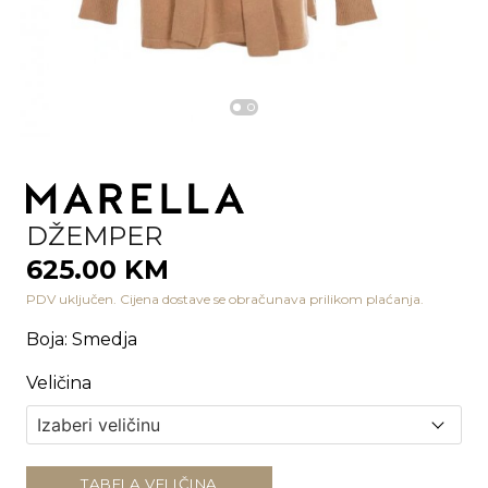
DŽEMPER
625.00 KM
PDV uključen. Cijena dostave se obračunava prilikom plaćanja.
Boja
:
Smedja
Veličina
TABELA VELIČINA