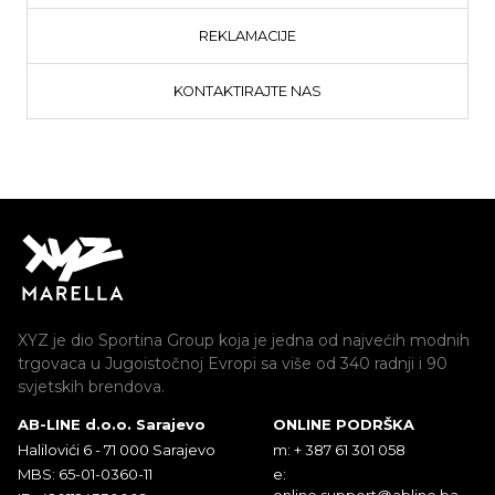
REKLAMACIJE
KONTAKTIRAJTE NAS
XYZ je dio Sportina Group koja je jedna od najvećih modnih
trgovaca u Jugoistočnoj Evropi sa više od 340 radnji i 90
svjetskih brendova.
AB-LINE d.o.o. Sarajevo
ONLINE PODRŠKA
Halilovići 6 - 71 000 Sarajevo
m: + 387 61 301 058
MBS: 65-01-0360-11
e:
online.support@abline.ba