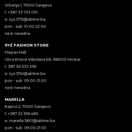
Vrbanja 1, 71000 Sarajevo
t: +387 33 733 010
e:
xyz.5751@abline.ba
pon - sub: 10:00-22:00
ned: neradna
XYZ FASHION STORE
Mepas Mall
Ulica Kneza Višeslava bb, 88000 Mostar
t: 387 36 333 359
e:
xyz.5741@abline.ba
pon - sub: 09:00-21:00
ned: neradna
MARELLA
Kaptol 2, 71000 Sarajevo
t: +387 33 556 485
e:
marella.5801@abline.ba
pon - sub: 09:00-21:00