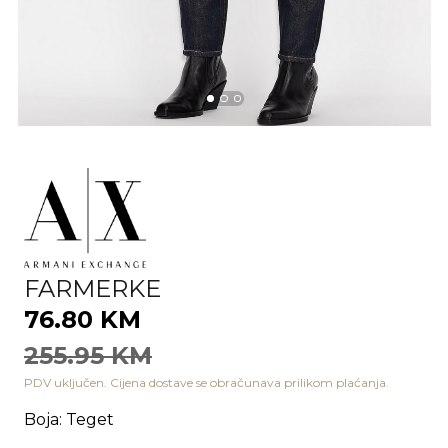
FARMERKE
76.80 KM
255.95 KM
PDV uključen. Cijena dostave se obračunava prilikom plaćanja.
Boja
:
Teget