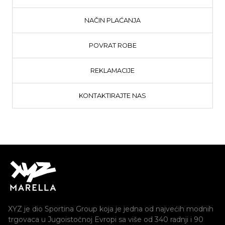
NAČIN PLAĆANJA
POVRAT ROBE
REKLAMACIJE
KONTAKTIRAJTE NAS
XYZ je dio Sportina Group koja je jedna od najvećih modnih
trgovaca u Jugoistočnoj Evropi sa više od 340 radnji i 90