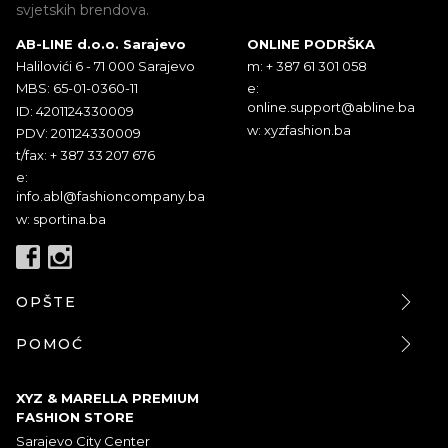
svjetskih brendova.
AB-LINE d.o.o. Sarajevo
ONLINE PODRŠKA
Halilovići 6 - 71 000 Sarajevo
m: + 387 61 301 058
MBS: 65-01-0360-11
e:
online.support@abline.ba
ID: 4201124330009
w: xyzfashion.ba
PDV: 201124330009
t/fax: + 387 33 207 676
e:
info.abl@fashioncompany.ba
w: sportina.ba
OPŠTE
POMOĆ
XYZ & MARELLA PREMIUM
FASHION STORE
Sarajevo City Center