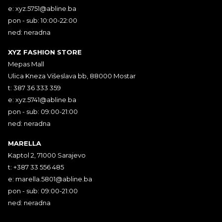
e:
xyz.5751@abline.ba
pon - sub: 10:00-22:00
ned: neradna
XYZ FASHION STORE
Mepas Mall
Ulica Kneza Višeslava bb, 88000 Mostar
t: 387 36 333 359
e:
xyz.5741@abline.ba
pon - sub: 09:00-21:00
ned: neradna
MARELLA
Kaptol 2, 71000 Sarajevo
t: +387 33 556 485
e:
marella.5801@abline.ba
pon - sub: 09:00-21:00
ned: neradna