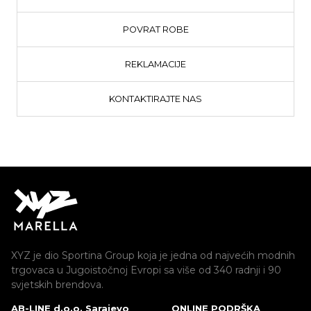
POVRAT ROBE
REKLAMACIJE
KONTAKTIRAJTE NAS
XYZ je dio Sportina Group koja je jedna od najvećih modnih
trgovaca u Jugoistočnoj Evropi sa više od 340 radnji i 90
svjetskih brendova.
AB-LINE d.o.o. Sarajevo
ONLINE PODRŠKA