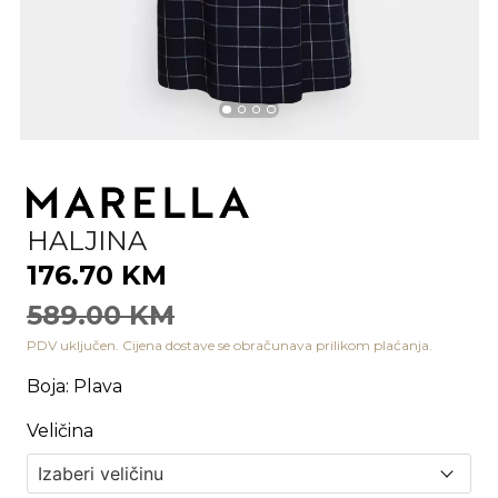
HALJINA
176.70 KM
589.00 KM
PDV uključen. Cijena dostave se obračunava prilikom plaćanja.
Boja
:
Plava
Veličina