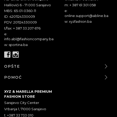
Halilovići 6 - 71 000 Sarajevo
m: + 387 61 301 058
MBS: 65-01-0360-11
e:
online.support@abline.ba
ID: 4201124330009
w: xyzfashion.ba
PDV: 201124330009
t/fax: + 387 33 207 676
e:
info.abl@fashioncompany.ba
w: sportina.ba
OPŠTE
POMOĆ
XYZ & MARELLA PREMIUM
FASHION STORE
Sarajevo City Center
Vrbanja 1, 71000 Sarajevo
t: +387 33 733 010