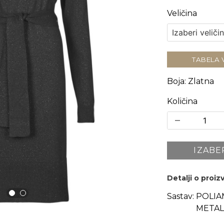
Veličina
TABELA 
Boja
:
Zlatna
Količina
IZABE
Detalji o proi
Sastav:
POLIA
METAL