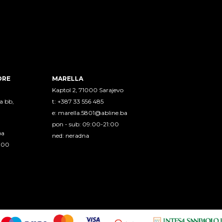
ORE
MARELLA
Kaptol 2, 71000 Sarajevo
a bb,
t: +387 33 556 485
e:
marella.5801@abline.ba
pon - sub: 09:00-21:00
ba
ned: neradna
1:00