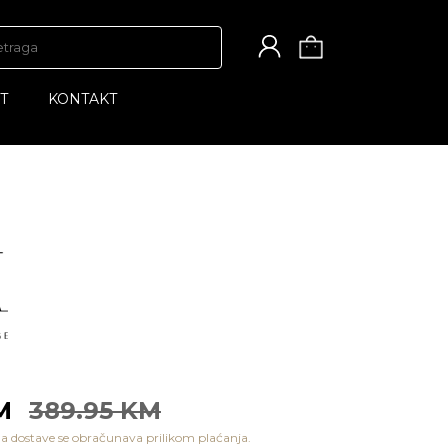
T
KONTAKT
KM
389.95 KM
a dostave se obračunava prilikom plaćanja.