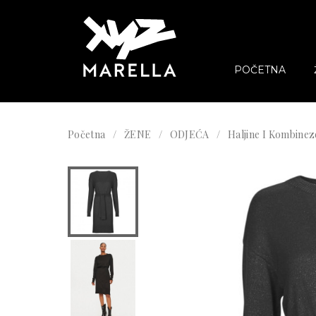
POČETNA
Početna
ŽENE
ODJEĆA
Haljine I Kombinez