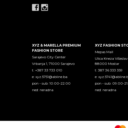
XYZ & MARELLA PREMIUM
XYZ FASHION ST
FASHION STORE
Mepas Mall
Sarajevo City Center
Ulica Kneza Višeslav
Vrbanja 1, 71000 Sarajevo
88000 Mostar
t: +387 33 733 010
t: 387 36 333 359
e:
xyz.5751@abline.ba
e:
xyz.5741@abline.
pon - sub: 10:00-22:00
pon - sub: 09:00-2
ned: neradna
ned: neradna