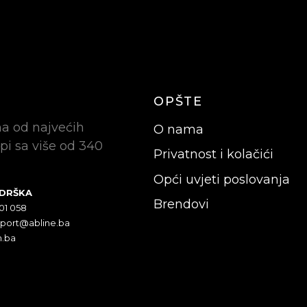
OPŠTE
na od najvećih
O nama
pi sa više od 340
Privatnost i kolačići
Opći uvjeti poslovanja
ODRŠKA
Brendovi
301 058
pport@abline.ba
n.ba