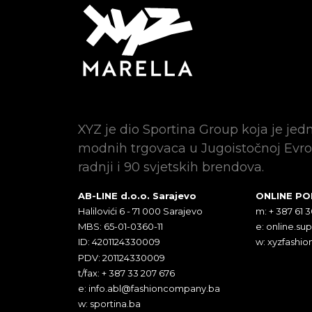
XYZ je dio Sportina Group koja je jed
modnih trgovaca u Jugoistočnoj Evro
radnji i 90 svjetskih brendova.
AB-LINE d.o.o. Sarajevo
ONLINE P
Halilovići 6 - 71 000 Sarajevo
m: + 387 61 
MBS: 65-01-0360-11
e:
online.su
ID: 4201124330009
w: xyzfashio
PDV: 201124330009
t/fax: + 387 33 207 676
e:
info.abl@fashioncompany.ba
w: sportina.ba