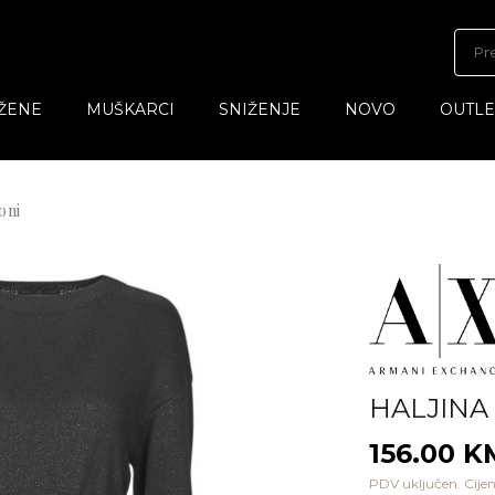
ŽENE
MUŠKARCI
SNIŽENJE
NOVO
OUTLE
oni
HALJINA
156.00 
PDV uključen. Cijen