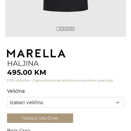
HALJINA
495.00 KM
PDV uključen. Cijena dostave se obračunava prilikom plaćanja.
Veličina
TABELA VELIČINA
Boja
:
Crna