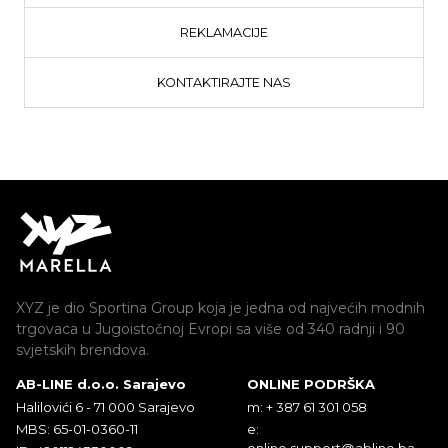
REKLAMACIJE
KONTAKTIRAJTE NAS
XYZ je dio Sportina Group koja je jedna od najvećih modnih
trgovaca u Jugoistočnoj Evropi sa više od 340 radnji i 90
svjetskih brendova.
AB-LINE d.o.o. Sarajevo
ONLINE PODRŠKA
Halilovići 6 - 71 000 Sarajevo
m: + 387 61 301 058
MBS: 65-01-0360-11
e:
online.support@abline.ba