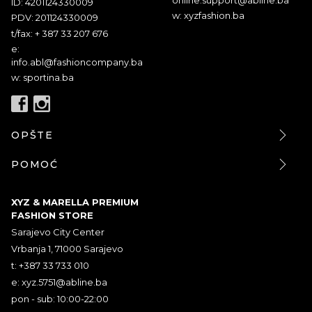
ID: 4201124330009
w: xyzfashion.ba
PDV: 201124330009
t/fax: + 387 33 207 676
e:
info.abl@fashioncompany.ba
w: sportina.ba
OPŠTE
POMOĆ
XYZ & MARELLA PREMIUM
FASHION STORE
Sarajevo City Center
Vrbanja 1, 71000 Sarajevo
t: +387 33 733 010
e:
xyz.5751@abline.ba
pon - sub: 10:00-22:00