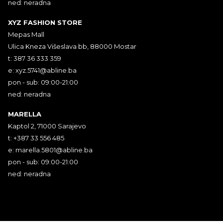
ned: neradna
XYZ FASHION STORE
Mepas Mall
Ulica Kneza Višeslava bb, 88000 Mostar
t: 387 36 333 359
e:
xyz.5741@abline.ba
pon - sub: 09:00-21:00
ned: neradna
MARELLA
Kaptol 2, 71000 Sarajevo
t: +387 33 556 485
e:
marella.5801@abline.ba
pon - sub: 09:00-21:00
ned: neradna