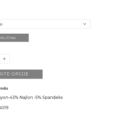
VELIČINA
RITE OPCIJE
zvodu
yon-43% Najlon -5% Spandeks
4019