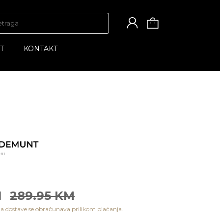
T
KONTAKT
M
289.95 KM
a dostave se obračunava prilikom plaćanja.