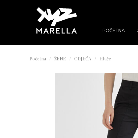
POČETNA
Početna
ŽENE
ODJEĆA
Hlače