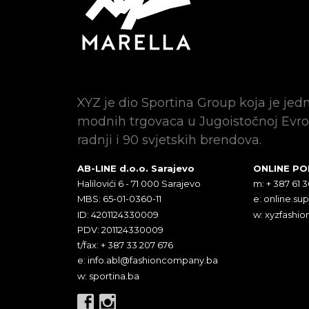
XYZ je dio Sportina Group koja je jed
modnih trgovaca u Jugoistočnoj Evro
radnji i 90 svjetskih brendova.
AB-LINE d.o.o. Sarajevo
ONLINE P
Halilovići 6 - 71 000 Sarajevo
m: + 387 61 
MBS: 65-01-0360-11
e:
online.su
ID: 4201124330009
w: xyzfashio
PDV: 201124330009
t/fax: + 387 33 207 676
e:
info.abl@fashioncompany.ba
w: sportina.ba