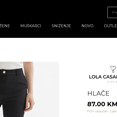
ŽENE
MUŠKARCI
SNIŽENJE
NOVO
OUTLE
HLAČE
87.00 K
PDV uključen. Cijen