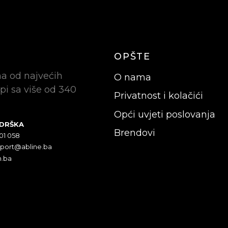
OPŠTE
na od najvećih
O nama
pi sa više od 340
Privatnost i kolačići
Opći uvjeti poslovanja
ODRŠKA
Brendovi
301 058
pport@abline.ba
n.ba