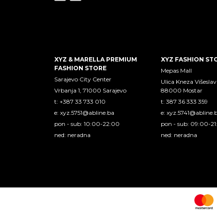
XYZ & MARELLA PREMIUM
XYZ FASHION ST
FASHION STORE
Mepas Mall
Sarajevo City Center
Ulica Kneza Višeslav
Vrbanja 1, 71000 Sarajevo
88000 Mostar
t: +387 33 733 010
t: 387 36 333 359
e:
xyz.5751@abline.ba
e:
xyz.5741@abline.
pon - sub: 10:00-22:00
pon - sub: 09:00-2
ned: neradna
ned: neradna