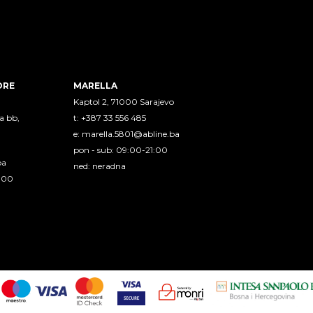
ORE
MARELLA
Kaptol 2, 71000 Sarajevo
a bb,
t: +387 33 556 485
e:
marella.5801@abline.ba
pon - sub: 09:00-21:00
ba
ned: neradna
1:00