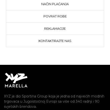
NAČIN PLAĆANJA
POVRAT ROBE
REKLAMACIJE
KONTAKTIRAJTE NAS
XYZ je dio Sportina Group koja je jedna od najvećih modnih
trgovaca u Jugoistočnoj Evropi sa više od 340 radnji i 90
svjetskih brendova.