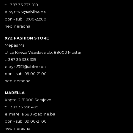
t: +387 33 733 010
e:
xyz.5751@abline.ba
pon - sub: 10:00-22:00
ned: neradna
XYZ FASHION STORE
Mepas Mall
Ulica Kneza Višeslava bb, 88000 Mostar
t: 387 36 333 359
e:
xyz.5741@abline.ba
pon - sub: 09:00-21:00
ned: neradna
MARELLA
Kaptol 2, 71000 Sarajevo
t: +387 33 556 485
e:
marella.5801@abline.ba
pon - sub: 09:00-21:00
ned: neradna