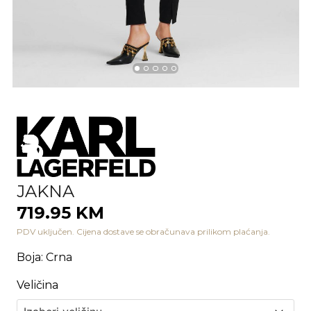
JAKNA
719.95 KM
PDV uključen. Cijena dostave se obračunava prilikom plaćanja.
Boja
:
Crna
Veličina