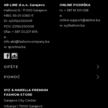
AB-LINE d.o.o. Sarajevo
ONLINE PODRŠKA
Halilovići 6 - 71 000 Sarajevo
m: + 387 61 301 058
MBS: 65-01-0360-11
e:
online.support@abline.ba
ID: 4201124330009
w: xyzfashion.ba
PDV: 201124330009
t/fax: + 387 33 207 676
e:
info.abl@fashioncompany.ba
w: sportina.ba
OPŠTE
POMOĆ
XYZ & MARELLA PREMIUM
FASHION STORE
Sarajevo City Center
Vrbanja 1, 71000 Sarajevo