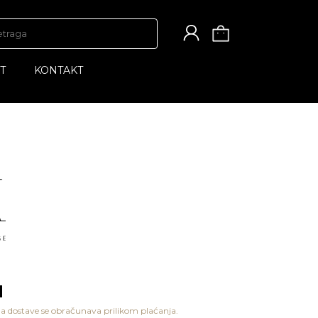
T
KONTAKT
M
a dostave se obračunava prilikom plaćanja.