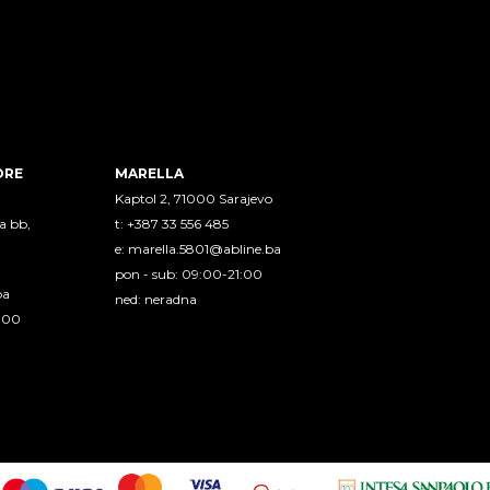
ORE
MARELLA
Kaptol 2, 71000 Sarajevo
a bb,
t: +387 33 556 485
e:
marella.5801@abline.ba
pon - sub: 09:00-21:00
ba
ned: neradna
1:00