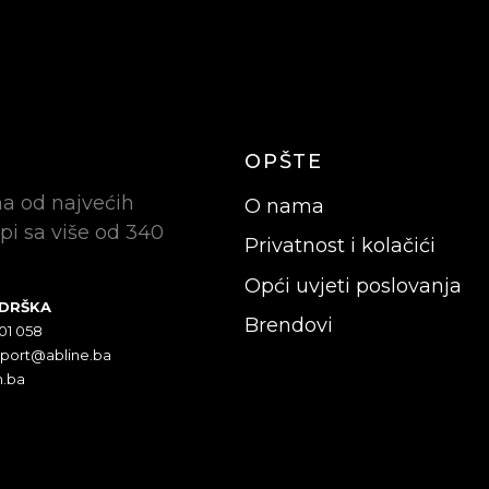
OPŠTE
na od najvećih
O nama
pi sa više od 340
Privatnost i kolačići
Opći uvjeti poslovanja
ODRŠKA
Brendovi
301 058
pport@abline.ba
n.ba