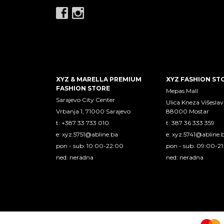
XYZ & MARELLA PREMIUM
XYZ FASHION ST
FASHION STORE
Mepas Mall
Sarajevo City Center
Ulica Kneza Višeslav
Vrbanja 1, 71000 Sarajevo
88000 Mostar
t: +387 33 733 010
t: 387 36 333 359
e:
xyz.5751@abline.ba
e:
xyz.5741@abline.
pon - sub: 10:00-22:00
pon - sub: 09:00-2
ned: neradna
ned: neradna