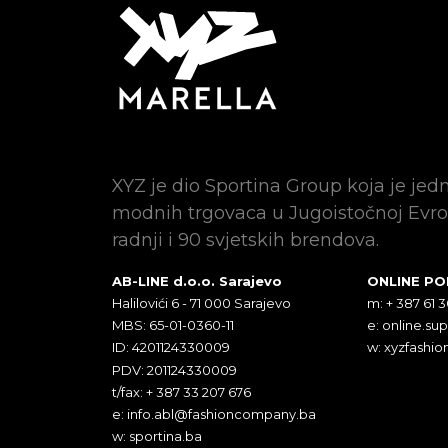
XYZ je dio Sportina Group koja je jed
modnih trgovaca u Jugoistočnoj Evro
radnji i 90 svjetskih brendova.
AB-LINE d.o.o. Sarajevo
ONLINE P
Halilovići 6 - 71 000 Sarajevo
m: + 387 61 
MBS: 65-01-0360-11
e:
online.su
ID: 4201124330009
w: xyzfashio
PDV: 201124330009
t/fax: + 387 33 207 676
e:
info.abl@fashioncompany.ba
w: sportina.ba