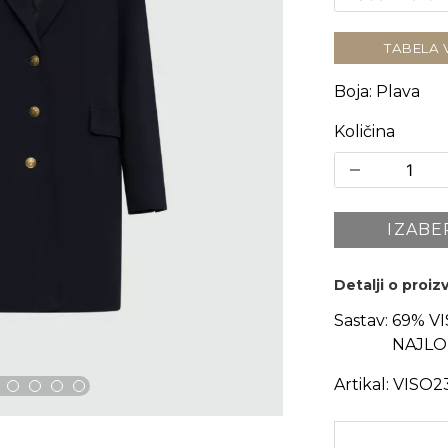
TABELA 
Boja
:
Plava
Količina
IZABE
Detalji o proi
Sastav:
69% V
NAJLO
Artikal:
VISO2