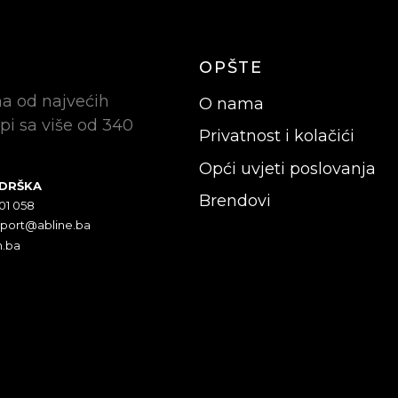
OPŠTE
na od najvećih
O nama
pi sa više od 340
Privatnost i kolačići
Opći uvjeti poslovanja
ODRŠKA
Brendovi
301 058
pport@abline.ba
n.ba