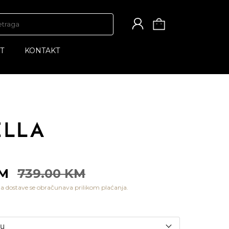
T
KONTAKT
KM
739.00 KM
a dostave se obračunava prilikom plaćanja.