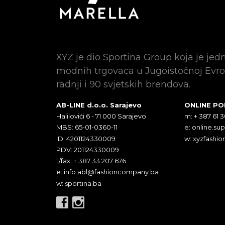
XYZ je dio Sportina Group koja je jed
modnih trgovaca u Jugoistočnoj Evro
radnji i 90 svjetskih brendova.
AB-LINE d.o.o. Sarajevo
ONLINE P
Halilovići 6 - 71 000 Sarajevo
m: + 387 61 
MBS: 65-01-0360-11
e:
online.su
ID: 4201124330009
w: xyzfashio
PDV: 201124330009
t/fax: + 387 33 207 676
e:
info.abl@fashioncompany.ba
w: sportina.ba