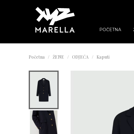
POČETNA
Početna
ŽENE
ODJEĆA
Kaputi