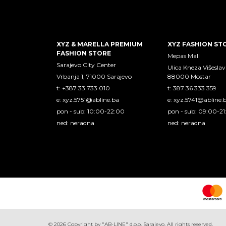
XYZ & MARELLA PREMIUM
XYZ FASHION ST
FASHION STORE
Mepas Mall
Sarajevo City Center
Ulica Kneza Višeslav
Vrbanja 1, 71000 Sarajevo
88000 Mostar
t: +387 33 733 010
t: 387 36 333 359
e:
xyz.5751@abline.ba
e:
xyz.5741@abline.
pon - sub: 10:00-22:00
pon - sub: 09:00-2
ned: neradna
ned: neradna
©
2026
Copyright by "AB-LINE" d.o.o. Sarajevo. All rights reserved.