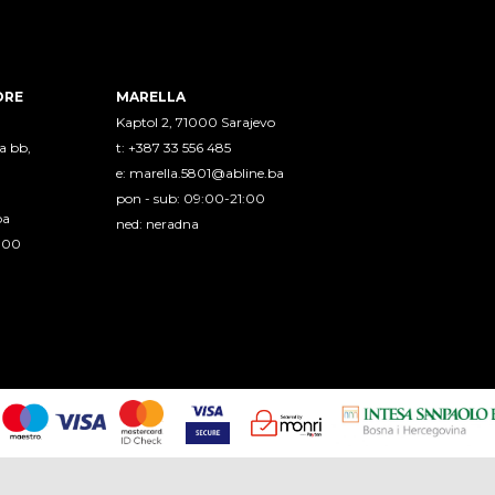
ORE
MARELLA
Kaptol 2, 71000 Sarajevo
a bb,
t: +387 33 556 485
e:
marella.5801@abline.ba
pon - sub: 09:00-21:00
ba
ned: neradna
1:00