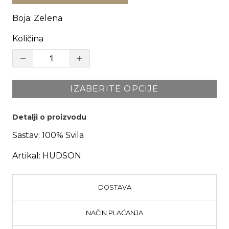
Boja
:
Zelena
Količina
IZABERITE OPCIJE
Detalji o proizvodu
Sastav:
100% Svila
Artikal:
HUDSON
DOSTAVA
NAČIN PLAĆANJA