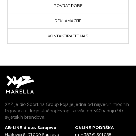
POVRAT ROBE
REKLAMACIJE
KONTAKTIRAJTE NAS
XYZ je dio Sportina Group koja je jedna od najvećih modnih
trgovaca u Jugoistočnoj Evropi sa više od 340 radnji i 90
svjetskih brendova.
AB-LINE d.o.o. Sarajevo
ONLINE PODRŠKA
Halilovići 6 - 71 000 Sarajevo
m: + 387 61 301 058