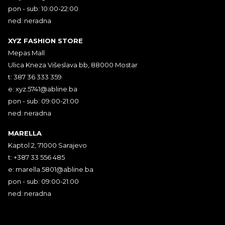
pon - sub: 10:00-22:00
ned: neradna
XYZ FASHION STORE
Mepas Mall
Ulica Kneza Višeslava bb, 88000 Mostar
t: 387 36 333 359
e:
xyz.5741@abline.ba
pon - sub: 09:00-21:00
ned: neradna
MARELLA
Kaptol 2, 71000 Sarajevo
t: +387 33 556 485
e:
marella.5801@abline.ba
pon - sub: 09:00-21:00
ned: neradna