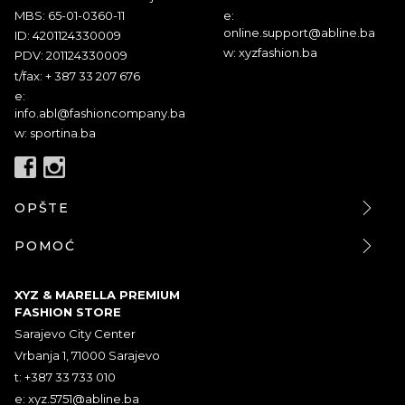
MBS: 65-01-0360-11
e:
online.support@abline.ba
ID: 4201124330009
w: xyzfashion.ba
PDV: 201124330009
t/fax: + 387 33 207 676
e:
info.abl@fashioncompany.ba
w: sportina.ba
OPŠTE
POMOĆ
XYZ & MARELLA PREMIUM
FASHION STORE
Sarajevo City Center
Vrbanja 1, 71000 Sarajevo
t: +387 33 733 010
e:
xyz.5751@abline.ba