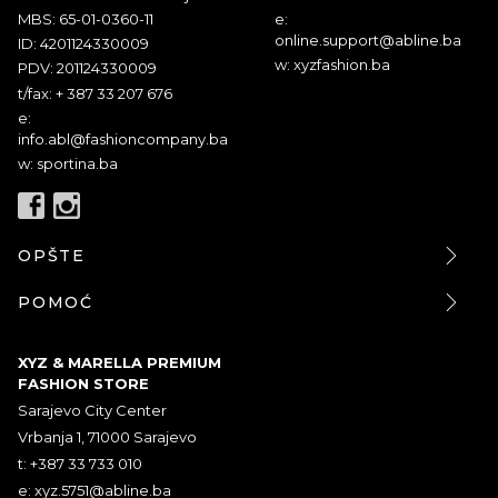
MBS: 65-01-0360-11
e:
online.support@abline.ba
ID: 4201124330009
w: xyzfashion.ba
PDV: 201124330009
t/fax: + 387 33 207 676
e:
info.abl@fashioncompany.ba
w: sportina.ba
OPŠTE
POMOĆ
XYZ & MARELLA PREMIUM
FASHION STORE
Sarajevo City Center
Vrbanja 1, 71000 Sarajevo
t: +387 33 733 010
e:
xyz.5751@abline.ba