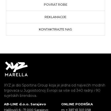
POVRAT ROBE
REKLAMACIJE
KONTAKTIRAJTE NAS
XYZ je dio Sportina Group koja je jedna od najvećih modnih
trgovaca u Jugoistočnoj Evropi sa više od 340 radnji i 90
svjetskih brendova.
AB-LINE d.o.o. Sarajevo
ONLINE PODRŠKA
Halilovići 6 - 71 000 Sarajevo
m: + 387 61 301 058