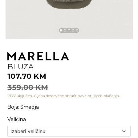
BLUZA
107.70 KM
359.00 KM
PDV uključen. Cijena dostave se obračunava prilikom plaćanja.
Boja
:
Smedja
Veličina