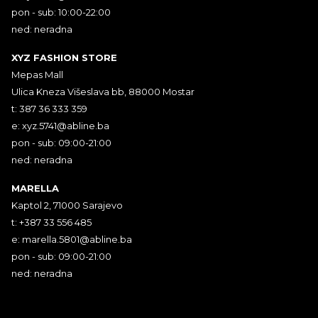
pon - sub: 10:00-22:00
ned: neradna
XYZ FASHION STORE
Mepas Mall
Ulica Kneza Višeslava bb, 88000 Mostar
t: 387 36 333 359
e:
xyz.5741@abline.ba
pon - sub: 09:00-21:00
ned: neradna
MARELLA
Kaptol 2, 71000 Sarajevo
t: +387 33 556 485
e:
marella.5801@abline.ba
pon - sub: 09:00-21:00
ned: neradna