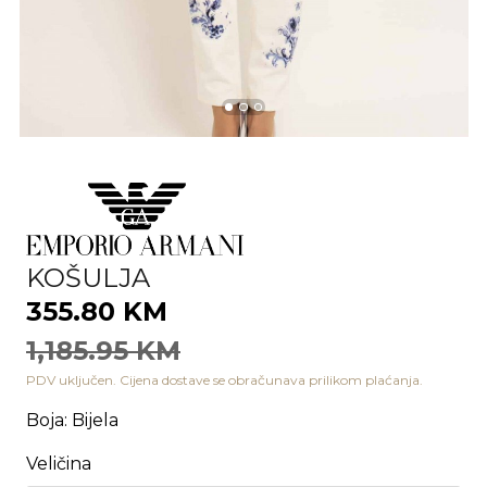
KOŠULJA
355.80 KM
1,185.95 KM
PDV uključen. Cijena dostave se obračunava prilikom plaćanja.
Boja
:
Bijela
Veličina