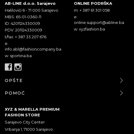
AB-LINE d.o.o. Sarajevo
ONLINE PODRŠKA
Halilovići 6 - 71 000 Sarajevo
m: + 387 61 301 058
MBS: 65-01-0360-11
e:
online.support@abline.ba
ID: 4201124330009
w: xyzfashion.ba
PDV: 201124330009
t/fax: + 387 33 207 676
e:
info.abl@fashioncompany.ba
w: sportina.ba
OPŠTE
POMOĆ
XYZ & MARELLA PREMIUM
FASHION STORE
Sarajevo City Center
Vrbanja 1, 71000 Sarajevo