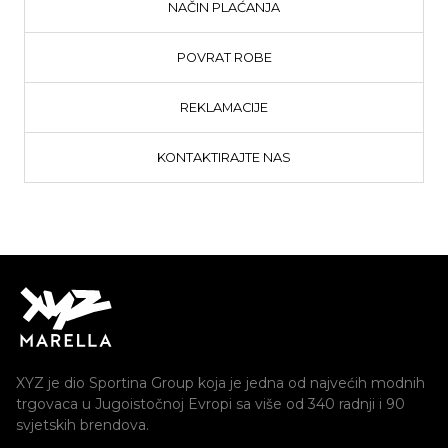
NAČIN PLAĆANJA
POVRAT ROBE
REKLAMACIJE
KONTAKTIRAJTE NAS
XYZ je dio Sportina Group koja je jedna od najvećih modnih
trgovaca u Jugoistočnoj Evropi sa više od 340 radnji i 90
svjetskih brendova.