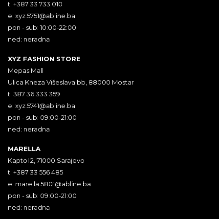
t: +387 33 733 010
e:
xyz.5751@abline.ba
pon - sub: 10:00-22:00
ned: neradna
XYZ FASHION STORE
Mepas Mall
Ulica Kneza Višeslava bb, 88000 Mostar
t: 387 36 333 359
e:
xyz.5741@abline.ba
pon - sub: 09:00-21:00
ned: neradna
MARELLA
Kaptol 2, 71000 Sarajevo
t: +387 33 556 485
e:
marella.5801@abline.ba
pon - sub: 09:00-21:00
ned: neradna