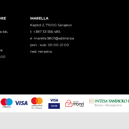
ORE
MARELLA
Kaptol 2, 71000 Sarajevo
a bb,
t: +387 33 556 485
e:
marella.5801@abline.ba
pon - sub: 09:00-21:00
ba
ned: neradna
1:00