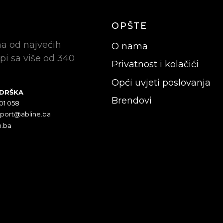
OPŠTE
na od najvećih
O nama
pi sa više od 340
Privatnost i kolačići
Opći uvjeti poslovanja
ODRŠKA
Brendovi
301 058
pport@abline.ba
n.ba