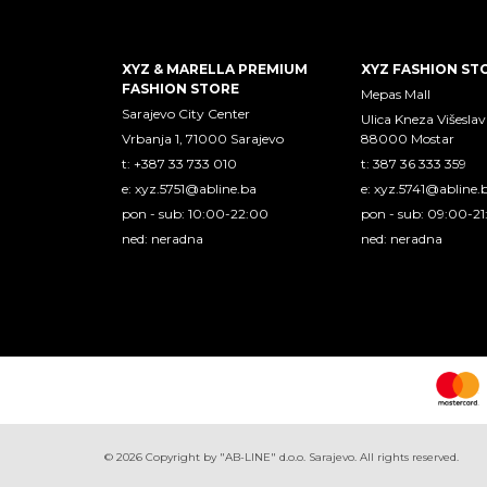
XYZ & MARELLA PREMIUM
XYZ FASHION ST
FASHION STORE
Mepas Mall
Sarajevo City Center
Ulica Kneza Višeslav
Vrbanja 1, 71000 Sarajevo
88000 Mostar
t: +387 33 733 010
t: 387 36 333 359
e:
xyz.5751@abline.ba
e:
xyz.5741@abline.
pon - sub: 10:00-22:00
pon - sub: 09:00-2
ned: neradna
ned: neradna
©
2026
Copyright by "AB-LINE" d.o.o. Sarajevo. All rights reserved.