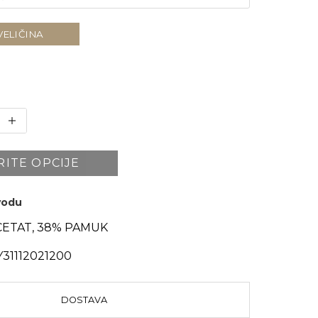
VELIČINA
RITE OPCIJE
zvodu
CETAT, 38% PAMUK
31112021200
DOSTAVA