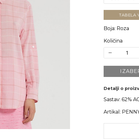
TABELA 
Boja
:
Roza
Količina
IZABE
Detalji o proi
Sastav:
62% A
Artikal:
PENNY