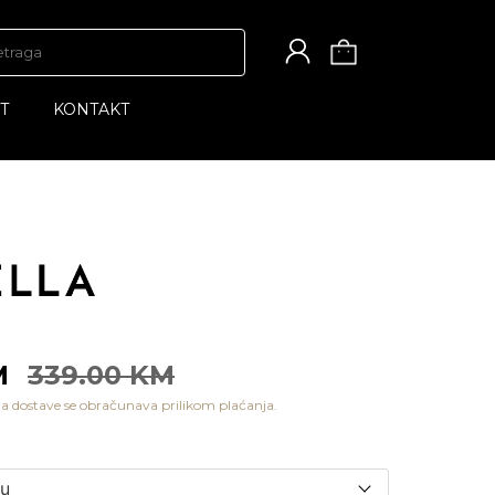
T
KONTAKT
KM
339.00 KM
a dostave se obračunava prilikom plaćanja.