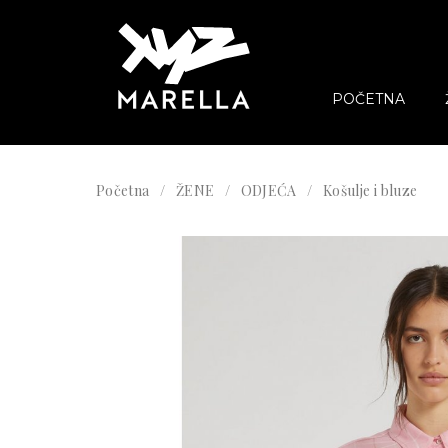
POČETNA
Početna
ŽENE
ODJEĆA
Košulje i bluze