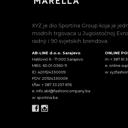
XYZ je dio Sportina Group koja je jed
modnih trgovaca u Jugoistočnoj Evro
radnji i 90 svjetskih brendova.
AB-LINE d.o.o. Sarajevo
ONLINE P
Halilovići 6 - 71 000 Sarajevo
m: + 387 61 
MBS: 65-01-0360-11
e:
online.su
ID: 4201124330009
w: xyzfashio
PDV: 201124330009
t/fax: + 387 33 207 676
e:
info.abl@fashioncompany.ba
w: sportina.ba