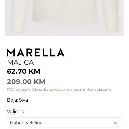
MAJICA
62.70 KM
209.00 KM
PDV uključen. Cijena dostave se obračunava prilikom plaćanja.
Boja
:
Siva
Veličina