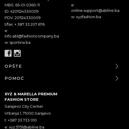
MBS: 65-01-0360-11
e:
online.support@abline.ba
ID: 4201124330009
w: xyzfashion.ba
PDV: 201124330009
t/fax: + 387 33 207 676
e:
info.abl@fashioncompany.ba
w: sportina.ba
OPŠTE
POMOĆ
XYZ & MARELLA PREMIUM
FASHION STORE
Sarajevo City Center
Vrbanja 1, 71000 Sarajevo
t: +387 33 733 010
e:
xyz.5751@abline.ba