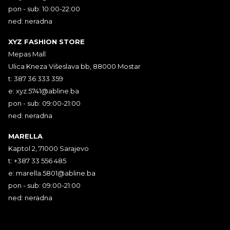
pon - sub: 10:00-22:00
ned: neradna
XYZ FASHION STORE
Mepas Mall
Ulica Kneza Višeslava bb, 88000 Mostar
t: 387 36 333 359
e:
xyz.5741@abline.ba
pon - sub: 09:00-21:00
ned: neradna
MARELLA
Kaptol 2, 71000 Sarajevo
t: +387 33 556 485
e:
marella.5801@abline.ba
pon - sub: 09:00-21:00
ned: neradna