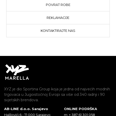
POVRAT ROBE
REKLAMACIJE
KONTAKTIRAJTE NAS
XYZ je dio Sportina Group koja je jedna od najvećih modnih
trgovaca u Jugoistočnoj Evropi sa više od 340 radnji i 90
svjetskih brendova.
AB-LINE d.o.o. Sarajevo
ONLINE PODRŠKA
Halilovići 6 - 71 000 Sarajevo
m: + 387 61 301 058