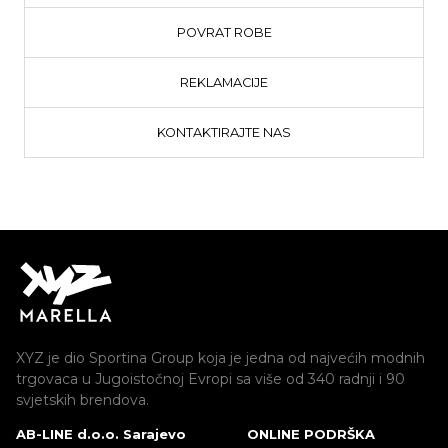
POVRAT ROBE
REKLAMACIJE
KONTAKTIRAJTE NAS
XYZ je dio Sportina Group koja je jedna od najvećih modnih
trgovaca u Jugoistočnoj Evropi sa više od 340 radnji i 90
svjetskih brendova.
AB-LINE d.o.o. Sarajevo
ONLINE PODRŠKA