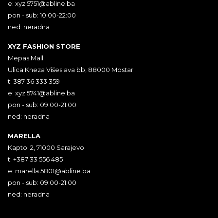
e:
xyz.5751@abline.ba
pon - sub: 10:00-22:00
ned: neradna
XYZ FASHION STORE
Mepas Mall
Ulica Kneza Višeslava bb, 88000 Mostar
t: 387 36 333 359
e:
xyz.5741@abline.ba
pon - sub: 09:00-21:00
ned: neradna
MARELLA
Kaptol 2, 71000 Sarajevo
t: +387 33 556 485
e:
marella.5801@abline.ba
pon - sub: 09:00-21:00
ned: neradna