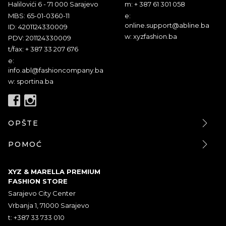
Halilovići 6 - 71 000 Sarajevo
m: + 387 61 301 058
MBS: 65-01-0360-11
e:
online.support@abline.ba
ID: 4201124330009
w: xyzfashion.ba
PDV: 201124330009
t/fax: + 387 33 207 676
e:
info.abl@fashioncompany.ba
w: sportina.ba
OPŠTE
POMOĆ
XYZ & MARELLA PREMIUM
FASHION STORE
Sarajevo City Center
Vrbanja 1, 71000 Sarajevo
t: +387 33 733 010