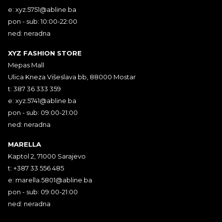
e:
xyz.5751@abline.ba
pon - sub: 10:00-22:00
ned: neradna
XYZ FASHION STORE
Mepas Mall
Ulica Kneza Višeslava bb, 88000 Mostar
t: 387 36 333 359
e:
xyz.5741@abline.ba
pon - sub: 09:00-21:00
ned: neradna
MARELLA
Kaptol 2, 71000 Sarajevo
t: +387 33 556 485
e:
marella.5801@abline.ba
pon - sub: 09:00-21:00
ned: neradna