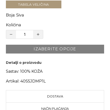
TABELA VELIČINA
Boja
:
Siva
Količina
IZABERITE OPCIJE
Detalji o proizvodu
Sastav:
100% KOŽA
Artikal:
40S5JDMP1L
DOSTAVA
NAČIN PLAĆANJA