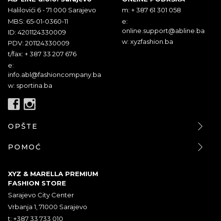
Halilovići 6 - 71 000 Sarajevo
m: + 387 61 301 058
MBS: 65-01-0360-11
e:
online.support@abline.ba
ID: 4201124330009
w: xyzfashion.ba
PDV: 201124330009
t/fax: + 387 33 207 676
e:
info.abl@fashioncompany.ba
w: sportina.ba
OPŠTE
POMOĆ
XYZ & MARELLA PREMIUM
FASHION STORE
Sarajevo City Center
Vrbanja 1, 71000 Sarajevo
t: +387 33 733 010