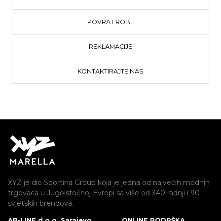
POVRAT ROBE
REKLAMACIJE
KONTAKTIRAJTE NAS
XYZ je dio Sportina Group koja je jedna od najvećih modnih
trgovaca u Jugoistočnoj Evropi sa više od 340 radnji i 90
svjetskih brendova.
AB-LINE d.o.o. Sarajevo
ONLINE PODRŠKA