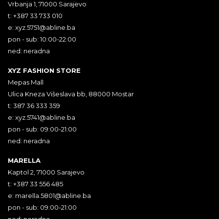
Vrbanja 1, 71000 Sarajevo
t: +387 33 733 010
e:
xyz.5751@abline.ba
pon - sub: 10:00-22:00
ned: neradna
XYZ FASHION STORE
Mepas Mall
Ulica Kneza Višeslava bb, 88000 Mostar
t: 387 36 333 359
e:
xyz.5741@abline.ba
pon - sub: 09:00-21:00
ned: neradna
MARELLA
Kaptol 2, 71000 Sarajevo
t: +387 33 556 485
e:
marella.5801@abline.ba
pon - sub: 09:00-21:00