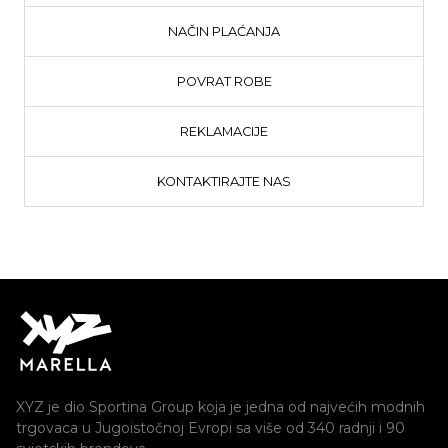
NAČIN PLAĆANJA
POVRAT ROBE
REKLAMACIJE
KONTAKTIRAJTE NAS
XYZ je dio Sportina Group koja je jedna od najvećih modnih
trgovaca u Jugoistočnoj Evropi sa više od 340 radnji i 90