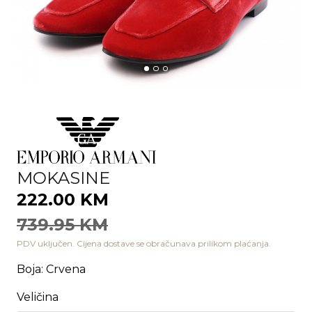
MOKASINE
222.00 KM
739.95 KM
PDV uključen. Cijena dostave se obračunava prilikom plaćanja.
Boja
:
Crvena
Veličina