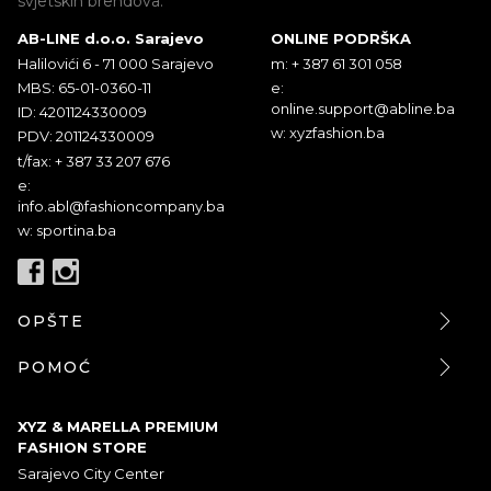
svjetskih brendova.
AB-LINE d.o.o. Sarajevo
ONLINE PODRŠKA
Halilovići 6 - 71 000 Sarajevo
m: + 387 61 301 058
MBS: 65-01-0360-11
e:
online.support@abline.ba
ID: 4201124330009
w: xyzfashion.ba
PDV: 201124330009
t/fax: + 387 33 207 676
e:
info.abl@fashioncompany.ba
w: sportina.ba
OPŠTE
POMOĆ
XYZ & MARELLA PREMIUM
FASHION STORE
Sarajevo City Center