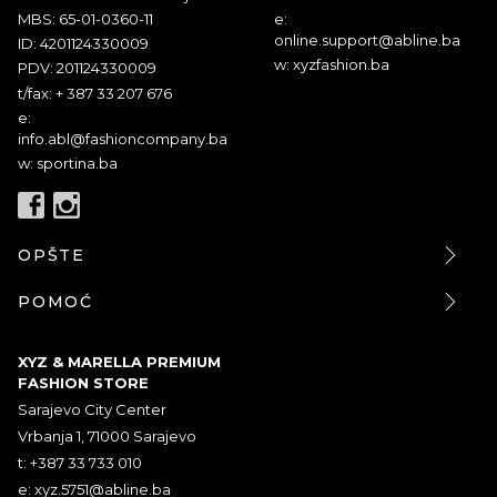
MBS: 65-01-0360-11
e:
online.support@abline.ba
ID: 4201124330009
w: xyzfashion.ba
PDV: 201124330009
t/fax: + 387 33 207 676
e:
info.abl@fashioncompany.ba
w: sportina.ba
OPŠTE
POMOĆ
XYZ & MARELLA PREMIUM
FASHION STORE
Sarajevo City Center
Vrbanja 1, 71000 Sarajevo
t: +387 33 733 010
e:
xyz.5751@abline.ba