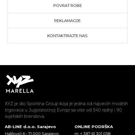
POVRAT ROBE
REKLAMACIJE
KONTAKTIRAJTE NAS
XYZ je dio Sportina Group koja je jedna od najvećih modnih
trgovaca u Jugoistočnoj Evropi sa više od 340 radnji i 90
svjetskih brendova.
AB-LINE d.o.o. Sarajevo
ONLINE PODRŠKA
Halilovići 6 - 71 000 Sarajevo
m: + 387 61 301 058