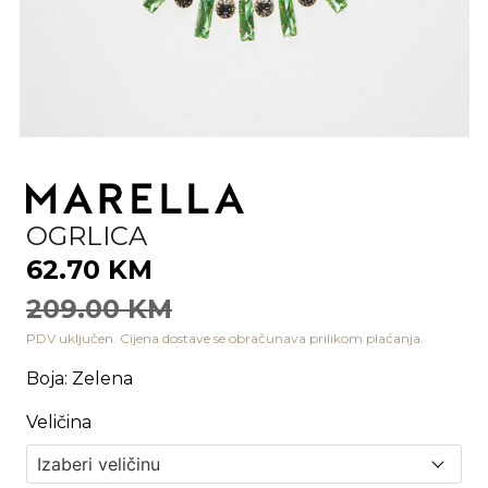
OGRLICA
62.70 KM
209.00 KM
PDV uključen. Cijena dostave se obračunava prilikom plaćanja.
Boja
:
Zelena
Veličina