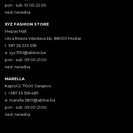
pon - sub: 10:00-22:00
ned: neradna
XYZ FASHION STORE
Mepas Mall
Ulica Kneza Višeslava bb, 88000 Mostar
t: 387 36 333 359
e:
xyz.5741@abline.ba
pon - sub: 09:00-21:00
ned: neradna
MARELLA
Kaptol 2, 71000 Sarajevo
t: +387 33 556 485
e:
marella.5801@abline.ba
pon - sub: 09:00-21:00
ned: neradna