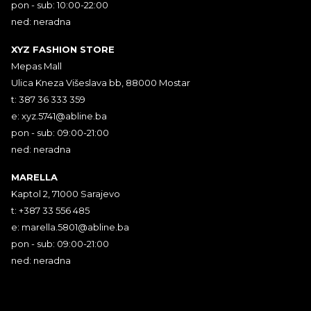
pon - sub: 10:00-22:00
ned: neradna
XYZ FASHION STORE
Mepas Mall
Ulica Kneza Višeslava bb, 88000 Mostar
t: 387 36 333 359
e:
xyz.5741@abline.ba
pon - sub: 09:00-21:00
ned: neradna
MARELLA
Kaptol 2, 71000 Sarajevo
t: +387 33 556 485
e:
marella.5801@abline.ba
pon - sub: 09:00-21:00
ned: neradna