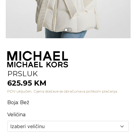
PRSLUK
625.95 KM
PDV uključen. Cijena dostave se obračunava prilikom plaćanja.
Boja
:
Bež
Veličina