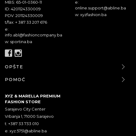
MBS: 65-01-0360-11
e:
online.support@abline.ba
ID: 4201124330009
w: xyzfashion.ba
PDV: 201124330009
t/fax: + 387 33 207 676
e:
info.abl@fashioncompany.ba
w: sportina.ba
OPŠTE
POMOĆ
XYZ & MARELLA PREMIUM
FASHION STORE
Sarajevo City Center
Vrbanja 1, 71000 Sarajevo
t: +387 33 733 010
e:
xyz.5751@abline.ba