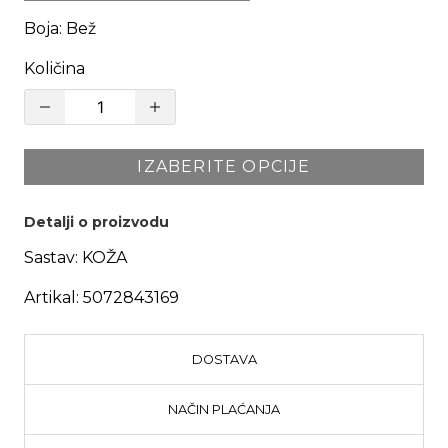
Boja
:
Bež
Količina
IZABERITE OPCIJE
Detalji o proizvodu
Sastav:
KOŽA
Artikal:
5072843169
DOSTAVA
NAČIN PLAĆANJA