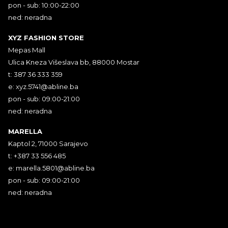
pon - sub: 10:00-22:00
ned: neradna
XYZ FASHION STORE
Mepas Mall
Ulica Kneza Višeslava bb, 88000 Mostar
t: 387 36 333 359
e:
xyz.5741@abline.ba
pon - sub: 09:00-21:00
ned: neradna
MARELLA
Kaptol 2, 71000 Sarajevo
t: +387 33 556 485
e:
marella.5801@abline.ba
pon - sub: 09:00-21:00
ned: neradna