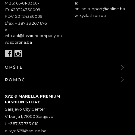
MBS: 65-01-0360-11
e:
online.support@abline.ba
ID: 4201124330009
w: xyzfashion.ba
PDV: 201124330009
t/fax: + 387 33 207 676
e:
info.abl@fashioncompany.ba
w: sportina.ba
OPŠTE
POMOĆ
XYZ & MARELLA PREMIUM
FASHION STORE
Sarajevo City Center
Vrbanja 1, 71000 Sarajevo
t: +387 33 733 010
e:
xyz.5751@abline.ba