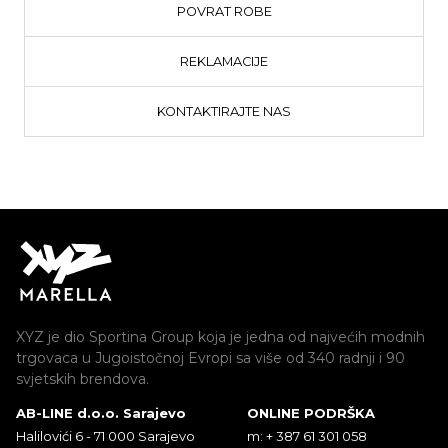
POVRAT ROBE
REKLAMACIJE
KONTAKTIRAJTE NAS
XYZ je dio Sportina Group koja je jedna od najvećih modnih
trgovaca u Jugoistočnoj Evropi sa više od 340 radnji i 90
svjetskih brendova.
AB-LINE d.o.o. Sarajevo
ONLINE PODRŠKA
Halilovići 6 - 71 000 Sarajevo
m: + 387 61 301 058