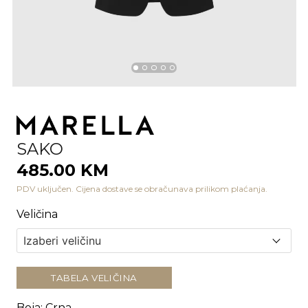
SAKO
485.00 KM
PDV uključen. Cijena dostave se obračunava prilikom plaćanja.
Veličina
TABELA VELIČINA
Boja
:
Crna