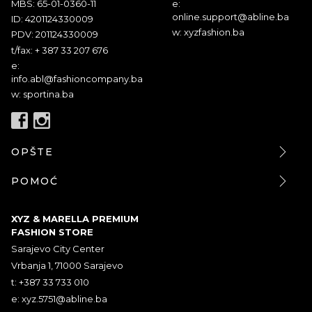
MBS: 65-01-0360-11
e:
online.support@abline.ba
ID: 4201124330009
w: xyzfashion.ba
PDV: 201124330009
t/fax: + 387 33 207 676
e:
info.abl@fashioncompany.ba
w: sportina.ba
OPŠTE
POMOĆ
XYZ & MARELLA PREMIUM
FASHION STORE
Sarajevo City Center
Vrbanja 1, 71000 Sarajevo
t: +387 33 733 010
e:
xyz.5751@abline.ba