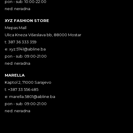
pon - sub: 10:00-22:00
ned: neradna
XYZ FASHION STORE
Mepas Mall
Ulica Kneza Višeslava bb, 88000 Mostar
t: 387 36 333 359
e:
xyz.5741@abline.ba
pon - sub: 09:00-21:00
ned: neradna
MARELLA
Kaptol 2, 71000 Sarajevo
t: +387 33 556 485
e:
marella.5801@abline.ba
pon - sub: 09:00-21:00
ned: neradna