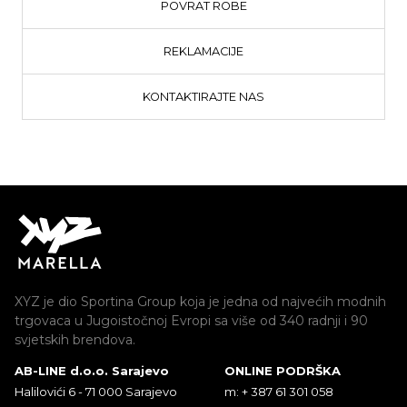
POVRAT ROBE
REKLAMACIJE
KONTAKTIRAJTE NAS
XYZ je dio Sportina Group koja je jedna od najvećih modnih
trgovaca u Jugoistočnoj Evropi sa više od 340 radnji i 90
svjetskih brendova.
AB-LINE d.o.o. Sarajevo
ONLINE PODRŠKA
Halilovići 6 - 71 000 Sarajevo
m: + 387 61 301 058