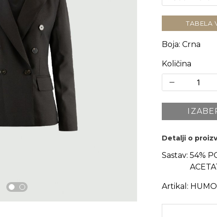
TABELA 
Boja
:
Crna
Količina
IZABE
Detalji o proi
Sastav:
54% PO
ACETA
Artikal:
HUMOU