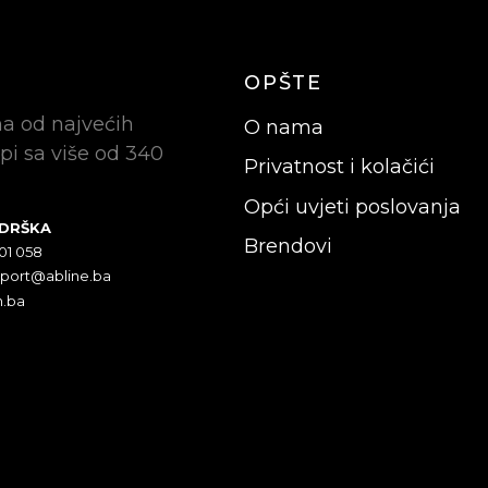
OPŠTE
na od najvećih
O nama
pi sa više od 340
Privatnost i kolačići
Opći uvjeti poslovanja
ODRŠKA
Brendovi
301 058
pport@abline.ba
n.ba