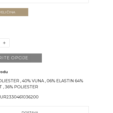
VELIČINA
RITE OPCIJE
zvodu
LIESTER , 40% VUNA , 06% ELASTIN 64%
T , 36% POLIESTER
R2330461036200
DOSTAVA