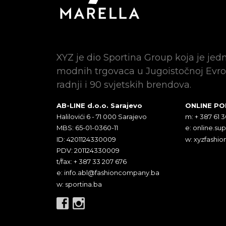
XYZ je dio Sportina Group koja je jed
modnih trgovaca u Jugoistočnoj Evro
radnji i 90 svjetskih brendova.
AB-LINE d.o.o. Sarajevo
ONLINE P
Halilovići 6 - 71 000 Sarajevo
m: + 387 61 
MBS: 65-01-0360-11
e:
online.su
ID: 4201124330009
w: xyzfashio
PDV: 201124330009
t/fax: + 387 33 207 676
e:
info.abl@fashioncompany.ba
w: sportina.ba