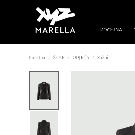
POČETNA
Početna
ŽENE
ODJEĆA
Sakoi