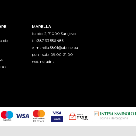
ORE
MARELLA
Kaptol 2, 71000 Sarajevo
a bb,
t: +387 33 556 485
e:
marella.5801@abline.ba
pon - sub: 09:00-21:00
ba
ned: neradna
1:00