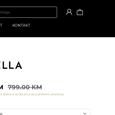
T
KONTAKT
KM
799.00 KM
a dostave se obračunava prilikom plaćanja.