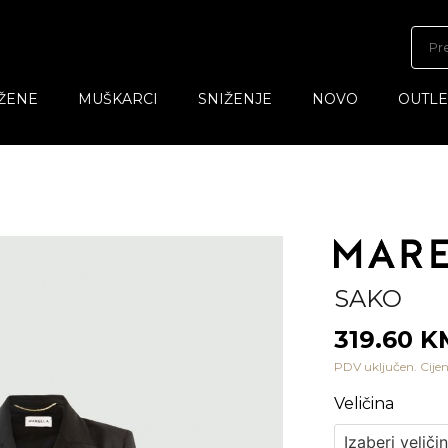
ŽENE
MUŠKARCI
SNIŽENJE
NOVO
OUTLE
SAKO
319.60 
PDV uključen. Cijen
Veličina