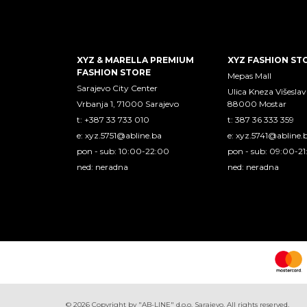
XYZ & MARELLA PREMIUM
XYZ FASHION ST
FASHION STORE
Mepas Mall
Sarajevo City Center
Ulica Kneza Višeslav
Vrbanja 1, 71000 Sarajevo
88000 Mostar
t: +387 33 733 010
t: 387 36 333 359
e:
xyz.5751@abline.ba
e:
xyz.5741@abline.
pon - sub: 10:00-22:00
pon - sub: 09:00-2
ned: neradna
ned: neradna
©
2026
Copyright by "AB-LINE" d.o.o. Sarajevo. All rights reserved.