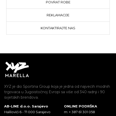
POVRAT ROBE
REKLAMACIJE
KONTAKTIRAJTE NAS
XYZ je dio Sportina Group koja je jedna od najvećih modnih
trgovaca u Jugoistočnoj Evropi sa više od 340 radnji i 90
svjetskih brendova.
AB-LINE d.o.o. Sarajevo
ONLINE PODRŠKA
Halilovići 6 - 71 000 Sarajevo
m: + 387 61 301 058