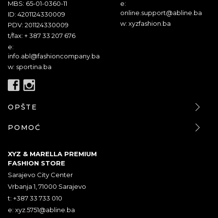
MBS: 65-01-0360-11
e:
online.support@abline.ba
ID: 4201124330009
w: xyzfashion.ba
PDV: 201124330009
t/fax: + 387 33 207 676
e:
info.abl@fashioncompany.ba
w: sportina.ba
OPŠTE
POMOĆ
XYZ & MARELLA PREMIUM
FASHION STORE
Sarajevo City Center
Vrbanja 1, 71000 Sarajevo
t: +387 33 733 010
e:
xyz.5751@abline.ba