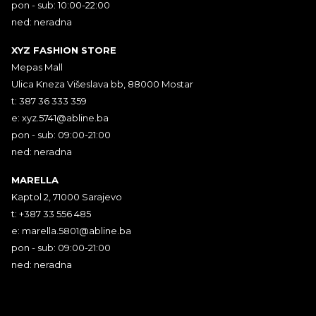
pon - sub: 10:00-22:00
ned: neradna
XYZ FASHION STORE
Mepas Mall
Ulica Kneza Višeslava bb, 88000 Mostar
t: 387 36 333 359
e:
xyz.5741@abline.ba
pon - sub: 09:00-21:00
ned: neradna
MARELLA
Kaptol 2, 71000 Sarajevo
t: +387 33 556 485
e:
marella.5801@abline.ba
pon - sub: 09:00-21:00
ned: neradna