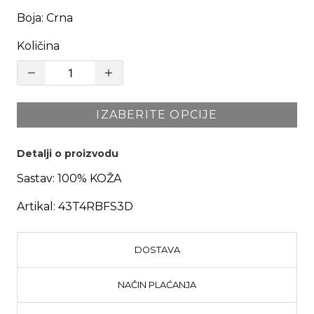
Boja
:
Crna
Količina
IZABERITE OPCIJE
Detalji o proizvodu
Sastav:
100% KOŽA
Artikal:
43T4RBFS3D
DOSTAVA
NAČIN PLAĆANJA