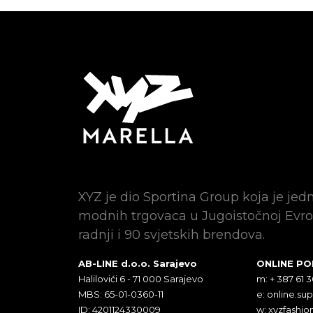
XYZ je dio Sportina Group koja je jed
modnih trgovaca u Jugoistočnoj Evro
radnji i 90 svjetskih brendova.
AB-LINE d.o.o. Sarajevo
ONLINE P
Halilovići 6 - 71 000 Sarajevo
m: + 387 61 
MBS: 65-01-0360-11
e:
online.su
ID: 4201124330009
w: xyzfashio