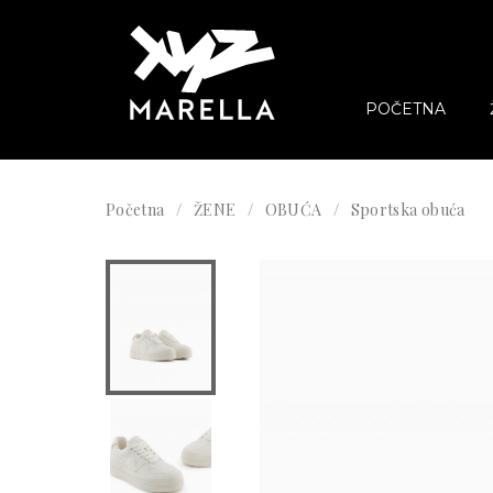
POČETNA
Početna
ŽENE
OBUĆA
Sportska obuća