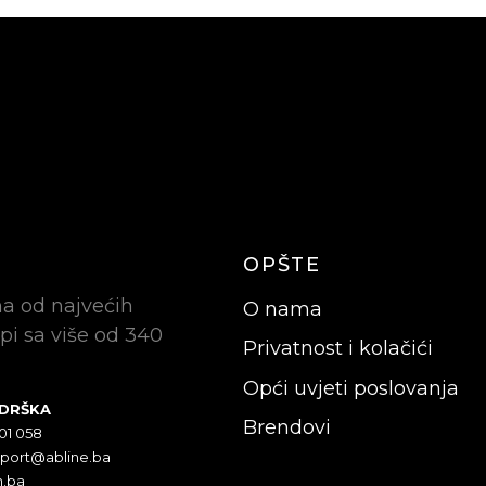
OPŠTE
na od najvećih
O nama
pi sa više od 340
Privatnost i kolačići
Opći uvjeti poslovanja
ODRŠKA
Brendovi
301 058
pport@abline.ba
n.ba