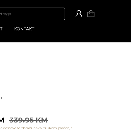
T
KONTAKT
KM
339.95 KM
a dostave se obračunava prilikom plaćanja.