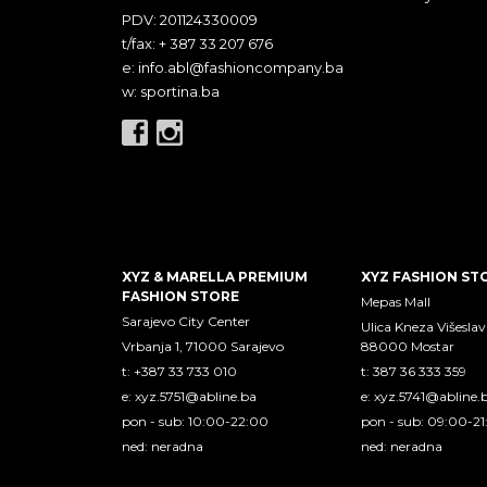
PDV: 201124330009
t/fax: + 387 33 207 676
e:
info.abl@fashioncompany.ba
w: sportina.ba
XYZ & MARELLA PREMIUM
XYZ FASHION ST
FASHION STORE
Mepas Mall
Sarajevo City Center
Ulica Kneza Višeslav
Vrbanja 1, 71000 Sarajevo
88000 Mostar
t: +387 33 733 010
t: 387 36 333 359
e:
xyz.5751@abline.ba
e:
xyz.5741@abline.
pon - sub: 10:00-22:00
pon - sub: 09:00-2
ned: neradna
ned: neradna