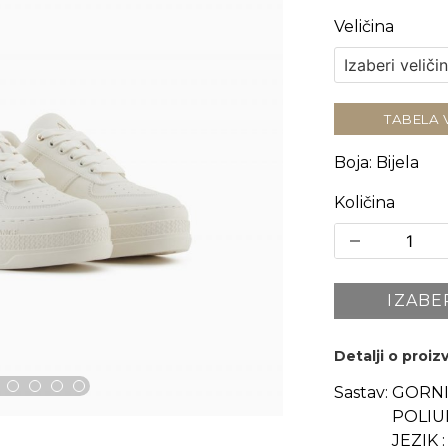
Veličina
TABELA 
Boja
:
Bijela
Količina
IZABE
Detalji o proi
Sastav:
GORNI
POLIUR
JEZIK 