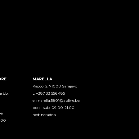
ORE
MARELLA
Kaptol 2, 71000 Sarajevo
a bb,
t: +387 33 556 485
e:
marella.5801@abline.ba
pon - sub: 09:00-21:00
ba
ned: neradna
1:00