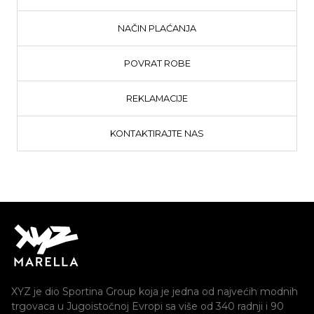
NAČIN PLAĆANJA
POVRAT ROBE
REKLAMACIJE
KONTAKTIRAJTE NAS
XYZ je dio Sportina Group koja je jedna od najvećih modnih
trgovaca u Jugoistočnoj Evropi sa više od 340 radnji i 90