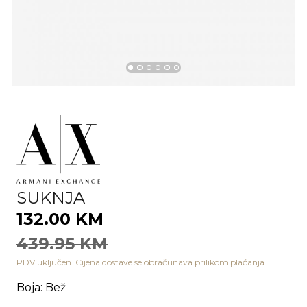
SUKNJA
132.00 KM
439.95 KM
PDV uključen. Cijena dostave se obračunava prilikom plaćanja.
Boja
:
Bež