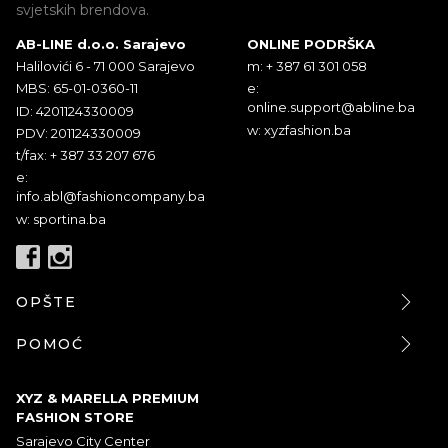
svjetskih brendova.
AB-LINE d.o.o. Sarajevo
ONLINE PODRŠKA
Halilovići 6 - 71 000 Sarajevo
m: + 387 61 301 058
MBS: 65-01-0360-11
e:
online.support@abline.ba
ID: 4201124330009
w: xyzfashion.ba
PDV: 201124330009
t/fax: + 387 33 207 676
e:
info.abl@fashioncompany.ba
w: sportina.ba
OPŠTE
POMOĆ
XYZ & MARELLA PREMIUM
FASHION STORE
Sarajevo City Center