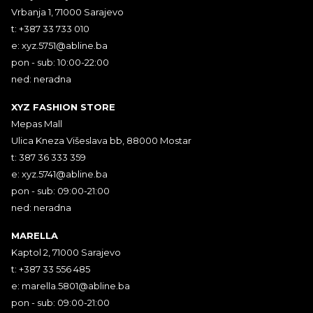
Vrbanja 1, 71000 Sarajevo
t: +387 33 733 010
e:
xyz.5751@abline.ba
pon - sub: 10:00-22:00
ned: neradna
XYZ FASHION STORE
Mepas Mall
Ulica Kneza Višeslava bb, 88000 Mostar
t: 387 36 333 359
e:
xyz.5741@abline.ba
pon - sub: 09:00-21:00
ned: neradna
MARELLA
Kaptol 2, 71000 Sarajevo
t: +387 33 556 485
e:
marella.5801@abline.ba
pon - sub: 09:00-21:00