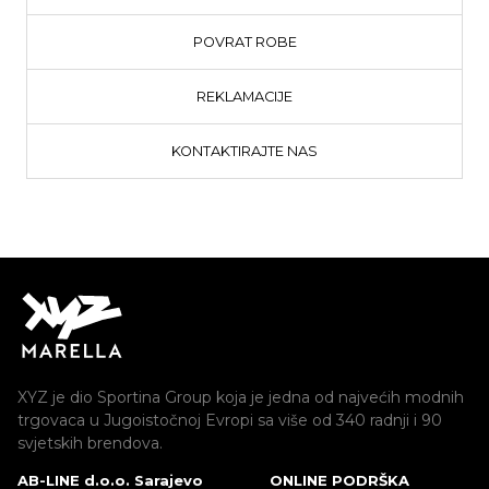
POVRAT ROBE
REKLAMACIJE
KONTAKTIRAJTE NAS
XYZ je dio Sportina Group koja je jedna od najvećih modnih
trgovaca u Jugoistočnoj Evropi sa više od 340 radnji i 90
svjetskih brendova.
AB-LINE d.o.o. Sarajevo
ONLINE PODRŠKA