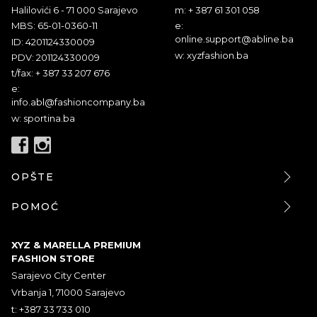
Halilovići 6 - 71 000 Sarajevo
m: + 387 61 301 058
MBS: 65-01-0360-11
e:
online.support@abline.ba
ID: 4201124330009
w: xyzfashion.ba
PDV: 201124330009
t/fax: + 387 33 207 676
e:
info.abl@fashioncompany.ba
w: sportina.ba
OPŠTE
POMOĆ
XYZ & MARELLA PREMIUM
FASHION STORE
Sarajevo City Center
Vrbanja 1, 71000 Sarajevo
t: +387 33 733 010