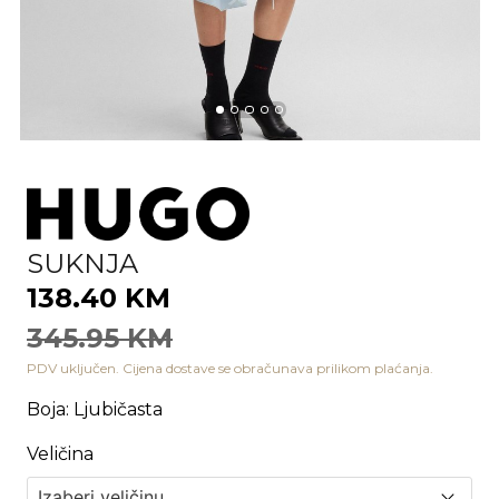
SUKNJA
138.40 KM
345.95 KM
PDV uključen. Cijena dostave se obračunava prilikom plaćanja.
Boja
:
Ljubičasta
Veličina