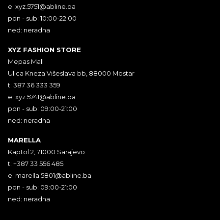
e:
xyz.5751@abline.ba
pon - sub: 10:00-22:00
ned: neradna
XYZ FASHION STORE
Mepas Mall
Ulica Kneza Višeslava bb, 88000 Mostar
t: 387 36 333 359
e:
xyz.5741@abline.ba
pon - sub: 09:00-21:00
ned: neradna
MARELLA
Kaptol 2, 71000 Sarajevo
t: +387 33 556 485
e:
marella.5801@abline.ba
pon - sub: 09:00-21:00
ned: neradna