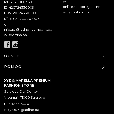
MBS: 65-01-0360-11
e:
online.support@abline.ba
ID: 4201124330009
w: xyzfashion.ba
PDV: 201124330009
t/fax: + 387 33 207 676
e:
info.abl@fashioncompany.ba
w: sportina.ba
OPŠTE
POMOĆ
XYZ & MARELLA PREMIUM
FASHION STORE
Sarajevo City Center
Vrbanja 1, 71000 Sarajevo
t: +387 33 733 010
e:
xyz.5751@abline.ba