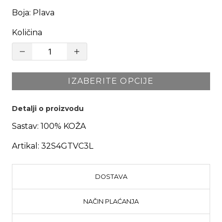
Boja
:
Plava
Količina
IZABERITE OPCIJE
Detalji o proizvodu
Sastav:
100% KOŽA
Artikal:
32S4GTVC3L
DOSTAVA
NAČIN PLAĆANJA