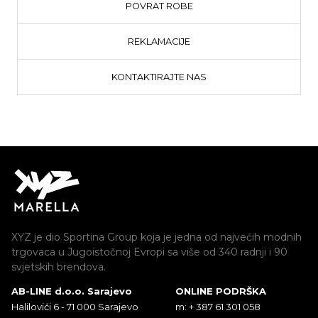
POVRAT ROBE
REKLAMACIJE
KONTAKTIRAJTE NAS
XYZ je dio Sportina Group koja je jedna od najvećih modnih
trgovaca u Jugoistočnoj Evropi sa više od 340 radnji i 90
svjetskih brendova.
AB-LINE d.o.o. Sarajevo
ONLINE PODRŠKA
Halilovići 6 - 71 000 Sarajevo
m: + 387 61 301 058