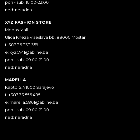
pon - sub: 10:00-22:00
ned: neradna
XYZ FASHION STORE
Mepas Mall
Ulica Kneza Višeslava bb, 88000 Mostar
t: 387 36 333 359
e:
xyz.5741@abline.ba
pon - sub: 09:00-21:00
ned: neradna
MARELLA
Kaptol 2, 71000 Sarajevo
t: +387 33 556 485
e:
marella.5801@abline.ba
pon - sub: 09:00-21:00
ned: neradna