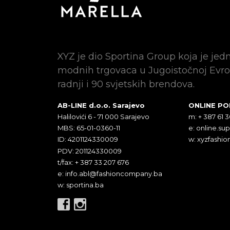
XYZ je dio Sportina Group koja je jed
modnih trgovaca u Jugoistočnoj Evro
radnji i 90 svjetskih brendova.
AB-LINE d.o.o. Sarajevo
ONLINE P
Halilovići 6 - 71 000 Sarajevo
m: + 387 61 
MBS: 65-01-0360-11
e:
online.su
ID: 4201124330009
w: xyzfashio
PDV: 201124330009
t/fax: + 387 33 207 676
e:
info.abl@fashioncompany.ba
w: sportina.ba