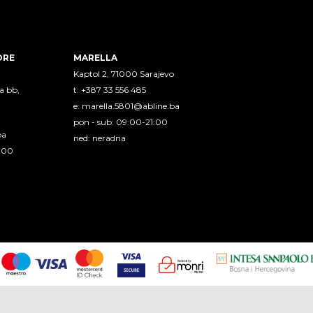
ORE
MARELLA
Kaptol 2, 71000 Sarajevo
a bb,
t: +387 33 556 485
e:
marella.5801@abline.ba
pon - sub: 09:00-21:00
ba
ned: neradna
1:00