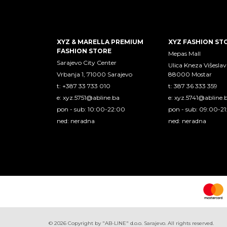
XYZ & MARELLA PREMIUM
XYZ FASHION ST
FASHION STORE
Mepas Mall
Sarajevo City Center
Ulica Kneza Višeslav
Vrbanja 1, 71000 Sarajevo
88000 Mostar
t: +387 33 733 010
t: 387 36 333 359
e:
xyz.5751@abline.ba
e:
xyz.5741@abline.
pon - sub: 10:00-22:00
pon - sub: 09:00-2
ned: neradna
ned: neradna
©
2026
Copyright by "AB-LINE" d.o.o. Sarajevo. All rights reserved.