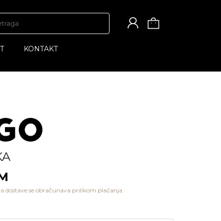
T
KONTAKT
KA
KM
a dostave se obračunava prilikom plaćanja.