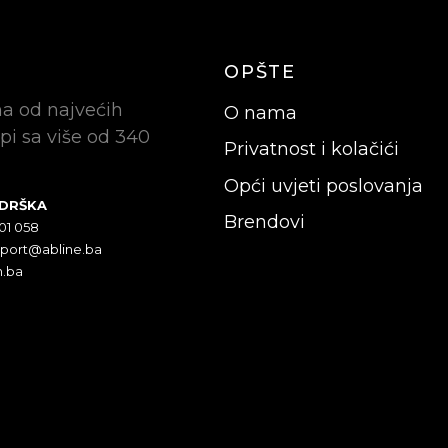
OPŠTE
na od najvećih
O nama
pi sa više od 340
Privatnost i kolačići
Opći uvjeti poslovanja
ODRŠKA
Brendovi
301 058
pport@abline.ba
n.ba