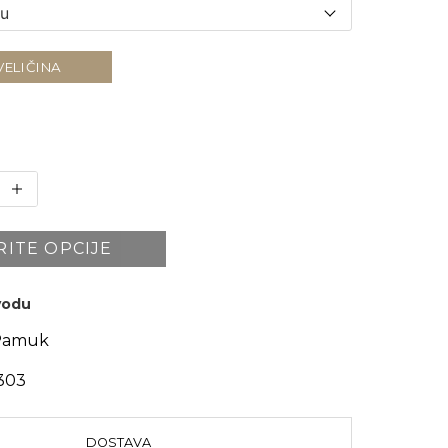
VELIČINA
RITE OPCIJE
zvodu
Pamuk
303
DOSTAVA