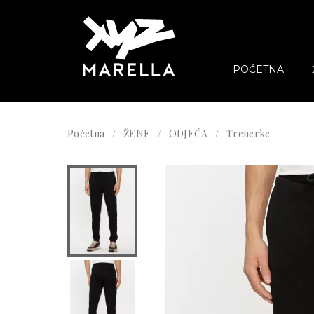
POČETNA
Početna
ŽENE
ODJEĆA
Trenerke